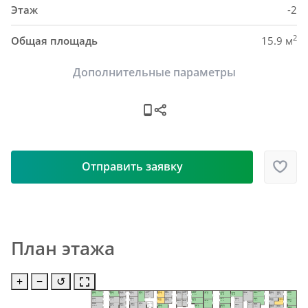
Этаж
-2
2
Общая площадь
15.9 м
Дополнительные параметры
Отправить заявку
План этажа
+
−
↺
H48
H63
H73
H40
H45
H51
H55
H87
H58
H84
H82
H61
H57
H69
H65
H93
H76
H79
H92
5.0 м²
5.9 м²
9.2 м²
8.9 м²
6.9 м²
6.2 м²
9.4 м²
5.9 м²
6.2 м²
8.4 м²
13.5 м²
6.0 м²
7.7 м²
10.0 м²
5.6 м²
9.0 м²
8.8 м²
9.4 м²
6.0 м²
H46
H49
H85
H52
H41
H80
H77
H62
H70
H59
H88
H91
H94
6.7 м²
4.7 м²
9.8 м²
5.9 м²
7.9 м²
H64
H66
H74
6.7 м²
8.5 м²
5.5 м²
9.2 м²
5.8 м²
6.4 м²
6.5 м²
8.7 м²
H83
5.1 м²
4.8 м²
9.8 м²
H56
H42
H50
H53
H47
Пом. уб. 
H86
H81
H78
H71
5.6 м²
H60
инв.
7.8 м²
10.0 м²
5.8 м²
7.1 м²
8.0 м²
H89
H90
4.6 м²
5.6 м²
7.3 м²
H95
8.9 м²
8.4 м²
7.4 м²
7.1 м²