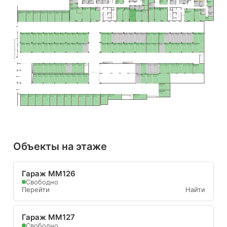
H86
H81
H78
H71
5.6 м²
H60
инв.
7.8 м²
10.0 м²
5.8 м²
7.1 м²
8.0 м²
H89
H90
4.6 м²
5.6 м²
7.3 м²
H95
8.9 м²
8.4 м²
7.4 м²
7.0 м²
7.1 м²
H75
8.4 м²
H43
6.6 м²
7.5 м²
H72
H67
H68
H96
H54
4.5 м²
4.3 м²
4.1 м²
H44
MM133
MM134
MM135
MM136
MM137
MM141
MM142
MM143
8.5 м²
3.9 м²
Лифтовый холл
8.0 м²
H99
MM145
37.1 м²
30.9 м²
29.9 м²
23.7 м²
21.7 м²
MM140
21.5 м²
21.7 м²
24.8 м²
MM138
MM139
Лифтовый холл
MM144
6.2 м²
28.0 м²
Тамбур-шлюз
22.8 м²
20.2 м²
19.4 м²
MM126
MM127
MM128
MM129
MM130
MM131
MM132
Тамбур-шлюз
Тамбур-шлюз
31.8 м²
Тамбур-шлюз
H97
22.3 м²
22.3 м²
22.3 м²
22.3 м²
22.3 м²
22.3 м²
22.3 м²
Вы здесь
5.1 м²
H98
8.4 м²
MM175
MM174
MM173
MM172
MM171
MM170
MM169
MM168
MM167
MM166
MM165
MM164
MM163
MM162
MM161
MM160
MM159
MM158
MM157
MM156
MM155
MM154
MM153
MM152
MM151
MM150
MM149
MM148
MM147
MM146
17.0 м²
15.9 м²
15.9 м²
15.9 м²
15.9 м²
15.9 м²
15.9 м²
15.9 м²
15.9 м²
15.9 м²
15.9 м²
15.9 м²
17.0 м²
15.9 м²
15.9 м²
15.9 м²
15.9 м²
15.9 м²
15.9 м²
15.9 м²
17.1 м²
17.1 м²
15.5 м²
15.9 м²
15.9 м²
15.9 м²
15.9 м²
15.9 м²
15.9 м²
15.5 м²
II этап строительства
MM176
MM177
MM178
MM179
MM180
MM181
MM182
MM183
MM184
MM185
MM186
MM187
MM188
MM189
MM190
MM191
MM192
MM193
MM194
MM195
MM196
MM197
MM198
MM199
MM200
MM201
MM202
MM203
MM204
17.0 м²
15.9 м²
15.9 м²
15.9 м²
15.9 м²
15.9 м²
15.9 м²
15.9 м²
15.9 м²
15.9 м²
15.9 м²
15.9 м²
17.0 м²
15.9 м²
15.9 м²
15.9 м²
15.9 м²
15.9 м²
15.9 м²
15.5 м²
17.1 м²
17.1 м²
15.5 м²
15.9 м²
15.9 м²
15.9 м²
15.9 м²
15.9 м²
30.5 м²
Тамбур-шлюз
MM224
MM223
MM222
MM221
MM220
MM219
MM218
MM217
MM216
MM215
MM214
MM213
MM212
MM211
MM210
MM209
MM208
MM207
MM206
Тамбур
MM205
-шлюз
15.9 м²
15.9 м²
15.9 м²
15.9 м²
15.9 м²
15.9 м²
15.9 м²
15.9 м²
18.6 м²
15.0 м²
15.0 м²
16.5 м²
16.5 м²
15.0 м²
15.0 м²
15.0 м²
15.0 м²
15.0 м²
15.0 м²
28.9 м²
Тамбур-шлюз
MM225
MM226
MM227
MM228
MM229
MM230
MM231
MM232
MM233
MM234
MM235
MM236
MM237
MM238
15.9 м²
15.9 м²
15.9 м²
15.9 м²
15.9 м²
15.9 м²
15.9 м²
15.9 м²
15.9 м²
15.9 м²
15.0 м²
15.0 м²
15.9 м²
46.0 м²
MM239
21.0 м²
MM240
21.0 м²
Тамбур-шлюз
MM254
MM253
MM252
MM251
MM250
MM249
MM248
MM247
MM246
MM245
MM244
MM243
MM242
MM241
23.4 м²
21.6 м²
21.6 м²
21.6 м²
21.6 м²
21.6 м²
21.6 м²
21.6 м²
21.6 м²
21.6 м²
22.2 м²
19.8 м²
22.9 м²
22.9 м²
Объекты на этаже
Гараж ММ126
Свободно
Перейти
Найти
Гараж ММ127
Свободно