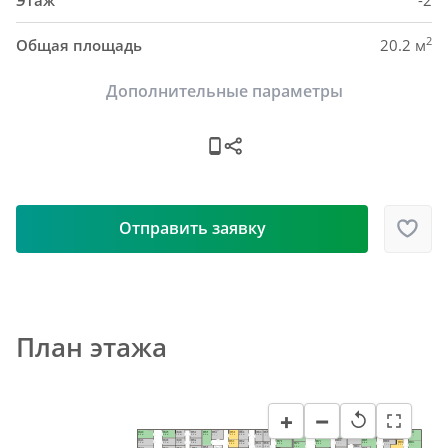
Этаж
-2
2
Общая площадь
20.2 м
Дополнительные параметры
Отправить заявку
План этажа
−
+
↺
H48
H63
H73
H40
H45
H51
H55
H87
H58
H84
H82
H61
H57
H69
H65
H93
H76
H79
H92
5.0 м²
5.9 м²
9.2 м²
8.9 м²
6.9 м²
6.2 м²
9.4 м²
5.9 м²
6.2 м²
8.4 м²
13.5 м²
6.0 м²
7.7 м²
10.0 м²
5.6 м²
9.0 м²
8.8 м²
9.4 м²
6.0 м²
H46
H49
H85
H52
H41
H80
H77
H62
H70
H59
H88
H91
H94
6.7 м²
4.7 м²
9.8 м²
5.9 м²
7.9 м²
H64
H66
H74
6.7 м²
8.5 м²
5.5 м²
9.2 м²
5.8 м²
6.4 м²
6.5 м²
8.7 м²
H83
5.1 м²
4.8 м²
9.8 м²
H56
H42
H50
H53
H47
Пом. уб. 