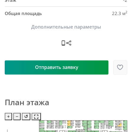
Этаж
-2
2
Общая площадь
22.3 м
Дополнительные параметры
Отправить заявку
План этажа
+
−
↺
H48
H63
H73
H40
H45
H51
H55
H87
H58
H84
H82
H61
H57
H69
H65
H93
H76
H79
H92
5.0 м²
5.9 м²
9.2 м²
8.9 м²
6.9 м²
6.2 м²
9.4 м²
5.9 м²
6.2 м²
8.4 м²
13.5 м²
6.0 м²
7.7 м²
10.0 м²
5.6 м²
9.0 м²
8.8 м²
9.4 м²
6.0 м²
H46
H49
H85
H52
H41
H80
H77
H62
H70
H59
H88
H91
H94
6.7 м²
4.7 м²
9.8 м²
5.9 м²
7.9 м²
H64
H66
H74
6.7 м²
8.5 м²
5.5 м²
9.2 м²
5.8 м²
6.4 м²
6.5 м²
8.7 м²
H83
5.1 м²
4.8 м²
9.8 м²
H56
H42
H50
H53
H47
Пом. уб. 
H86
H81
H78
H71
5.6 м²
H60
инв.
7.8 м²
10.0 м²
5.8 м²
7.1 м²
8.0 м²
H89
H90
4.6 м²
5.6 м²
7.3 м²
H95
8.9 м²
8.4 м²
7.4 м²
7.0 м²
7.1 м²
H75
8.4 м²
H43
6.6 м²
7.5 м²
H72
H67
H68
H96
H54
4.5 м²
4.3 м²
4.1 м²
H44
MM133
MM134
MM135
MM136
MM137
MM141
MM142
MM143
8.5 м²
3.9 м²
8.0 м²
21.7 м²