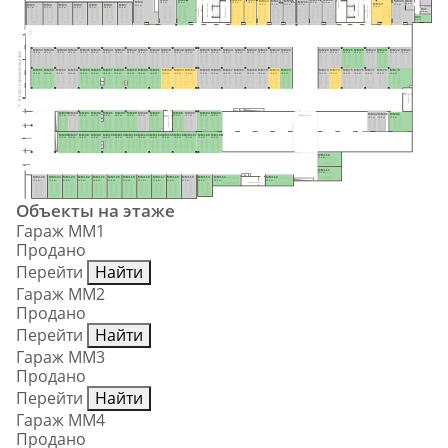
Тамбур-шлюз
Н38
MM20
MM13
MM14
MM15
MM16
MM8
Лифтовый холл
28.4 м²
30.6 м²
21.4 м²
20.2 м²
20.2 м²
22.5 м²
MM19
Лифтовый холл
5.6 м²
27.4 м²
20.0 м²
19.4 м²
17.9 м²
MM1
MM2
MM3
MM4
MM5
MM6
MM7
17.7 м²
35.8 м²
Тамбур-шлюз
31.8 м²
Тамбуршлюз
Тамбуршлюз
22.3 м²
22.3 м²
22.3 м²
22.3 м²
22.3 м²
22.3 м²
22.3 м²
Н37
5.4 м²
Н39
8.8 м²
MM50
MM49
MM48
MM47
MM46
MM45
MM44
MM43
MM42
MM41
MM40
MM39
MM38
MM37
MM36
MM35
MM34
MM33
MM32
MM31
MM30
MM29
MM28
MM27
MM26
MM25
MM24
MM23
MM22
MM21
II этап строительства
15.9 м²
15.9 м²
15.9 м²
15.9 м²
15.9 м²
15.9 м²
15.9 м²
15.9 м²
15.9 м²
15.9 м²
15.9 м²
15.9 м²
15.9 м²
17.0 м²
17.0 м²
15.9 м²
15.9 м²
15.9 м²
15.9 м²
15.9 м²
15.9 м²
15.5 м²
15.5 м²
15.9 м²
15.9 м²
15.9 м²
15.9 м²
15.9 м²
15.9 м²
15.5 м²
MM51
MM52
MM53
MM54
MM55
MM56
MM57
MM58
MM59
MM60
MM61
MM62
MM63
MM64
MM65
MM66
MM67
MM68
MM69
MM70
MM71
MM72
MM73
MM74
MM75
MM76
MM77
MM78
MM79
15.9 м²
15.9 м²
15.9 м²
15.9 м²
15.9 м²
15.9 м²
15.9 м²
15.9 м²
15.9 м²
15.9 м²
15.9 м²
15.9 м²
15.9 м²
17.0 м²
17.0 м²
15.9 м²
15.9 м²
15.9 м²
15.9 м²
15.9 м²
15.9 м²
15.5 м²
15.5 м²
15.9 м²
15.9 м²
15.9 м²
15.9 м²
15.9 м²
15.9 м²
Тамбуршлюз
MM95
MM94
MM93
MM92
MM91
MM90
MM89
MM88
MM87
MM86
MM85
MM84
MM83
MM82
MM81
MM80
15.5 м²
15.9 м²
15.9 м²
15.9 м²
15.9 м²
15.9 м²
15.9 м²
15.9 м²
18.6 м²
15.5 м²
17.1 м²
17.1 м²
15.5 м²
Тамбуршлюз
Тамбур-шлюз
15.0 м²
15.0 м²
29.5 м²
MM96
MM97
MM98
MM99
MM100
MM101
MM102
MM103
MM104
MM105
MM106
MM107
MM108
MM109
15.9 м²
15.9 м²
15.9 м²
15.9 м²
15.9 м²
15.9 м²
15.9 м²
15.9 м²
15.9 м²
15.9 м²
15.9 м²
17.1 м²
17.1 м²
15.5 м²
MM110
21.0 м²
MM111
21.0 м²
MM125
MM124
MM123
MM122
MM121
MM120
MM119
MM118
MM117
MM116
MM115
MM114
MM113
MM112
23.4 м²
21.6 м²
21.6 м²
21.6 м²
21.6 м²
21.6 м²
21.6 м²
21.6 м²
21.6 м²
21.6 м²
22.2 м²
19.8 м²
22.9 м²
22.9 м²
Тамбур-шлюз
Объекты на этаже
Гараж ММ1
Продано
Перейти
Найти
Гараж ММ2
Продано
Перейти
Найти
Гараж ММ3
Продано
Перейти
Найти
Гараж ММ4
Продано