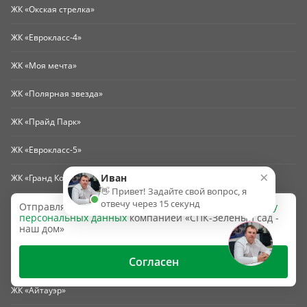
ЖК «Окская стрелка»
ЖК «Еврокласс-4»
ЖК «Моя мечта»
ЖК «Полярная звезда»
ЖК «Прайд Парк»
ЖК «Еврокласс-5»
×
Иван
ЖК «Гранд Комфорт-3» (г. Жуковский)
👋 Привет! Задайте свой вопрос, я
отвечу через 15 секунд
ЖК «Гранд Комфорт-2» (г. Жуковский)
Отправляя эту форму, вы даёте согласие на
обработку
персональных данных
компанией «СПК-Зеленый сад -
наш дом»
ЖК «Гранд Комфорт» (г. Жуковский)
Согласен
ЖК «Счастье-2»
ЖК «Айтауэр»