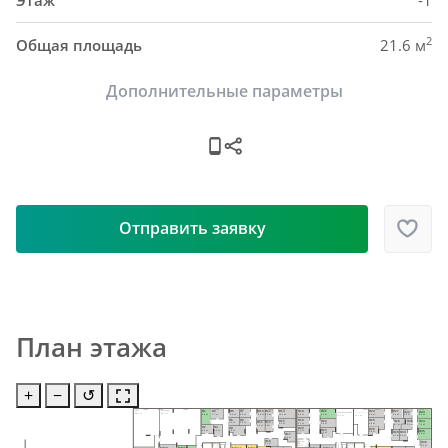
Этаж
-1
2
Общая площадь
21.6 м
Дополнительные параметры
Отправить заявку
План этажа
+
−
↺
Н24
Н1
Н3
Н5
Н7
Н10
Н12
Н18
Н21
Н14
Н27
ИТП
Насосная
Н32
Н33
Электрощитовая
58.9 м²
91.7 м²
Электрощитовая
8.4 м²
9.4 м²
7.7 м²
5.4 м²
5.2 м²
5.5 м²
5.3 м²
6.4 м²
8.7 м²
10.0 м²
6.3 м²
5.2 м²
8.0 м²
27.5 м²
21.0 м²
Н6
Н8
Н25
Н19
Н22
Н15
Н28
Н34
Н31
Н13
Н11
5.3 м²
5.0 м²
9.8 м²
5.7 м²
8.5 м²
9.2 м²
5.7 м²
7.9 м²
5.6 м²
5.2м²
5.4 м²
Н2
Н4
Н20
Н9
Н26
Н23
Н35
6.3 м²
6.4 м²
6.0 м²
9.8 м²
Н29
Н30
4.8 м²
7.4 м²
Н17
9.4 м²
5.1 м²
5.4 м²
6.5 м²
Н16
Пом. уб. 
Н36
инв.
6.3 м²
9.5 м²
6.1 м²
MM9
MM10
MM11
MM12
MM17
MM18