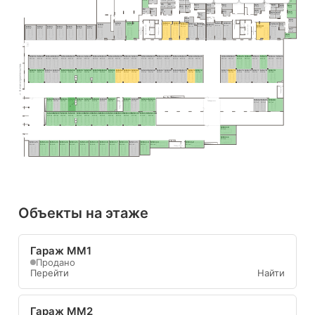
8.4 м²
9.4 м²
7.7 м²
5.4 м²
5.2 м²
5.5 м²
5.3 м²
6.4 м²
8.7 м²
10.0 м²
6.3 м²
5.2 м²
8.0 м²
27.5 м²
21.0 м²
Н6
Н8
Н25
Н19
Н22
Н15
Н28
Н34
Н31
Н13
Н11
5.3 м²
5.0 м²
9.8 м²
5.7 м²
8.5 м²
9.2 м²
5.7 м²
7.9 м²
5.6 м²
5.2м²
5.4 м²
Н2
Н4
Н20
Н9
Н26
Н23
Н35
6.3 м²
6.4 м²
6.0 м²
9.8 м²
Н29
Н30
4.8 м²
7.4 м²
Н17
9.4 м²
5.1 м²
5.4 м²
6.5 м²
Н16
Пом. уб. 
Н36
инв.
6.3 м²
Тамбур-шлюз
9.5 м²
6.1 м²
MM9
MM10
MM11
MM12
MM17
MM18
Н38
MM20
MM13
MM14
MM15
MM16
MM8
Лифтовый холл
28.4 м²
30.6 м²
21.4 м²
20.2 м²
Лифтовый холл
20.2 м²
22.5 м²
MM19
5.6 м²
27.4 м²
20.0 м²
19.4 м²
17.9 м²
MM1
MM2
MM3
MM4
MM5
MM6
MM7
17.7 м²
35.8 м²
Тамбур-шлюз
31.8 м²
Тамбуршлюз
Тамбуршлюз
22.3 м²
22.3 м²
22.3 м²
22.3 м²
22.3 м²
22.3 м²
22.3 м²
Н37
5.4 м²
Н39
8.8 м²
MM50
MM49
MM48
MM47
MM46
MM45
MM44
MM43
MM42
MM41
MM40
MM39
MM38
MM37
MM36
MM35
MM34
MM33
MM32
MM31
MM30
MM29
MM28
MM27
MM26
MM25
MM24
MM23
MM22
MM21
15.9 м²
15.9 м²
15.9 м²
15.9 м²
15.9 м²
15.9 м²
15.9 м²
15.9 м²
15.9 м²
15.9 м²
15.9 м²
15.9 м²
15.9 м²
17.0 м²
17.0 м²
15.9 м²
15.9 м²
15.9 м²
15.9 м²
15.9 м²
15.9 м²
15.5 м²
15.5 м²
15.9 м²
15.9 м²
15.9 м²
15.9 м²
15.9 м²
15.9 м²
15.5 м²
II этап строительства
MM51
MM52
MM53
MM54
MM55
MM56
MM57
MM58
MM59
MM60
MM61
MM62
MM63
MM64
MM65
MM66
MM67
MM68
MM69
MM70
MM71
MM72
MM73
MM74
MM75
MM76
MM77
MM78
MM79
15.9 м²
15.9 м²
15.9 м²
15.9 м²
15.9 м²
15.9 м²
15.9 м²
15.9 м²
15.9 м²
15.9 м²
15.9 м²
15.9 м²
15.9 м²
17.0 м²
17.0 м²
15.9 м²
15.9 м²
15.9 м²
15.9 м²
15.9 м²
15.9 м²
15.5 м²
15.5 м²
15.9 м²
15.9 м²
15.9 м²
15.9 м²
15.9 м²
15.9 м²
Тамбуршлюз
MM95
MM94
MM93
MM92
MM91
MM90
MM89
MM88
MM87
MM86
MM85
MM84
MM83
MM82
MM81
MM80
15.5 м²
15.9 м²
15.9 м²
15.9 м²
15.9 м²
15.9 м²
15.9 м²
15.9 м²
18.6 м²
15.5 м²
17.1 м²
17.1 м²
15.5 м²
Тамбуршлюз
Тамбур-шлюз
15.0 м²
15.0 м²
29.5 м²
Вы здесь
MM96
MM97
MM98
MM99
MM100
MM101
MM102
MM103
MM104
MM105
MM106
MM107
MM108
MM109
15.9 м²
15.9 м²
15.9 м²
15.9 м²
15.9 м²
15.9 м²
15.9 м²
15.9 м²
15.9 м²
15.9 м²
15.9 м²
17.1 м²
17.1 м²
15.5 м²
MM110
21.0 м²
MM111
21.0 м²
MM125
MM124
MM123
MM122
MM121
MM120
MM119
MM118
MM117
MM116
MM115
MM114
MM113
MM112
23.4 м²
21.6 м²
21.6 м²
21.6 м²
21.6 м²
21.6 м²
21.6 м²
21.6 м²
21.6 м²
21.6 м²
22.2 м²
19.8 м²
22.9 м²
22.9 м²
Тамбур-шлюз
Объекты на этаже
Гараж ММ1
Продано
Перейти
Найти
Гараж ММ2