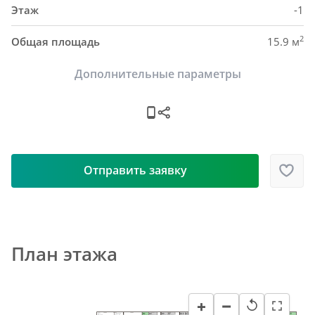
Этаж
-1
2
Общая площадь
15.9 м
Дополнительные параметры
Отправить заявку
План этажа
−
+
↺
Н24
Н1
Н3
Н5
Н7
Н10
Н12
Н18
Н21
Н14
Н27
ИТП
Насосная
Н32
Н33
Электрощитовая
58.9 м²
91.7 м²
Электрощитовая