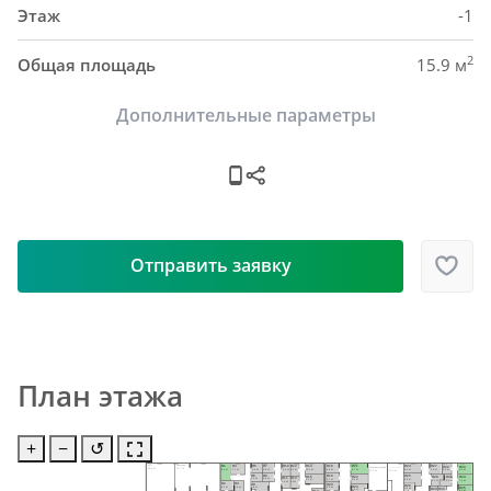
Этаж
-1
2
Общая площадь
15.9 м
Дополнительные параметры
Отправить заявку
План этажа
+
−
↺
Н24
Н1
Н3
Н5
Н7
Н10
Н12
Н18
Н21
Н14
Н27
ИТП
Насосная
Н32
Н33
Электрощитовая
58.9 м²
91.7 м²
Электрощитовая
8.4 м²
9.4 м²
7.7 м²
5.4 м²
5.2 м²
5.5 м²
5.3 м²
6.4 м²
8.7 м²
10.0 м²
6.3 м²
5.2 м²
8.0 м²
27.5 м²
21.0 м²
Н6
Н8
Н25
Н19
Н22
Н15
Н28
Н34
Н31
Н13
Н11
5.3 м²
5.0 м²
9.8 м²
5.7 м²
8.5 м²
9.2 м²
5.7 м²
7.9 м²
5.6 м²
5.2м²
5.4 м²
Н2
Н4
Н20
Н9
Н26
Н23
Н35
6.3 м²
6.4 м²
6.0 м²
9.8 м²
Н29
Н30
4.8 м²
7.4 м²
Н17
9.4 м²