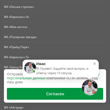
ЖК «Окская стрелка»
ЖК «Еврокласс-4»
ЖК «Моя мечта»
ЖК «Полярная звезда»
ЖК «Прайд Парк»
ЖК «Еврокласс-5»
×
Иван
ЖК «Гранд Комфорт-3» (г. Жуковский)
👋 Привет! Задайте свой вопрос, я
отвечу через 15 секунд
Отправляя эту форму, вы даёте согласие на
обработку
ЖК «Гранд Комфорт-2» (г. Жуковский)
персональных данных
компанией «СПК-Зеленый сад -
наш дом»
ЖК «Гранд Комфорт» (г. Жуковский)
Согласен
ЖК «Счастье-2»
ЖК «Айтауэр»