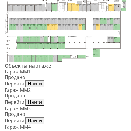
5.1 м²
5.4 м²
6.5 м²
Н16
Пом. уб. 
Н36
инв.
6.3 м²
Тамбур-шлюз
9.5 м²
6.1 м²
MM9
MM10
MM11
MM12
MM17
MM18
Н38
MM20
MM13
MM14
MM15
MM16
MM8
Лифтовый холл
28.4 м²
30.6 м²
21.4 м²
20.2 м²
20.2 м²
22.5 м²
MM19
Лифтовый холл
5.6 м²
27.4 м²
20.0 м²
19.4 м²
17.9 м²
MM1
MM2
MM3
MM4
MM5
MM6
MM7
17.7 м²
35.8 м²
Тамбур-шлюз
31.8 м²
Тамбуршлюз
Тамбуршлюз
22.3 м²
22.3 м²
22.3 м²
22.3 м²
22.3 м²
22.3 м²
22.3 м²
Н37
5.4 м²
Н39
8.8 м²
MM50
MM49
MM48
MM47
MM46
MM45
MM44
MM43
MM42
MM41
MM40
MM39
MM38
MM37
MM36
MM35
MM34
MM33
MM32
MM31
MM30
MM29
MM28
MM27
MM26
MM25
MM24
MM23
MM22
MM21
II этап строительства
15.9 м²
15.9 м²
15.9 м²
15.9 м²
15.9 м²
15.9 м²
15.9 м²
15.9 м²
15.9 м²
15.9 м²
15.9 м²
15.9 м²
15.9 м²
17.0 м²
17.0 м²
15.9 м²
15.9 м²
15.9 м²
15.9 м²
15.9 м²
15.9 м²
15.5 м²
15.5 м²
15.9 м²
15.9 м²
15.9 м²
15.9 м²
15.9 м²
15.9 м²
15.5 м²
MM51
MM52
MM53
MM54
MM55
MM56
MM57
MM58
MM59
MM60
MM61
MM62
MM63
MM64
MM65
MM66
MM67
MM68
MM69
MM70
MM71
MM72
MM73
MM74
MM75
MM76
MM77
MM78
MM79
15.9 м²
15.9 м²
15.9 м²
15.9 м²
15.9 м²
15.9 м²
15.9 м²
15.9 м²
15.9 м²
15.9 м²
15.9 м²
15.9 м²
15.9 м²
17.0 м²
17.0 м²
15.9 м²
15.9 м²
15.9 м²
15.9 м²
15.9 м²
15.9 м²
15.5 м²
15.5 м²
15.9 м²
15.9 м²
15.9 м²
15.9 м²
15.9 м²
15.9 м²
Тамбуршлюз
MM95
MM94
MM93
MM92
MM91
MM90
MM89
MM88
MM87
MM86
MM85
MM84
MM83
MM82
MM81
MM80
15.5 м²
15.9 м²
15.9 м²
15.9 м²
15.9 м²
15.9 м²
15.9 м²
15.9 м²
18.6 м²
15.5 м²
17.1 м²
17.1 м²
15.5 м²
Тамбуршлюз
Тамбур-шлюз
15.0 м²
15.0 м²
29.5 м²
MM96
MM97
MM98
MM99
MM100
MM101
MM102
MM103
MM104
MM105
MM106
MM107
MM108
MM109
15.9 м²
15.9 м²
15.9 м²
15.9 м²
15.9 м²
15.9 м²
15.9 м²
15.9 м²
15.9 м²
15.9 м²
15.9 м²
17.1 м²
17.1 м²
15.5 м²
MM110
21.0 м²
MM111
21.0 м²
MM125
MM124
MM123
MM122
MM121
MM120
MM119
MM118
MM117
MM116
MM115
MM114
MM113
MM112
23.4 м²
21.6 м²
21.6 м²
21.6 м²
21.6 м²
21.6 м²
21.6 м²
21.6 м²
21.6 м²
21.6 м²
22.2 м²
19.8 м²
22.9 м²
22.9 м²
Тамбур-шлюз
Объекты на этаже
Гараж ММ1
Продано
Перейти
Найти
Гараж ММ2
Продано
Перейти
Найти
Гараж ММ3
Продано
Перейти
Найти
Гараж ММ4