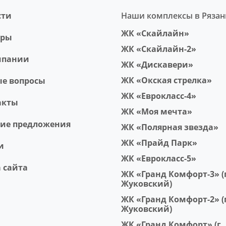
сти
Наши комплексы в Рязан
ЖК «Скайлайн»
еры
ЖК «Скайлайн-2»
мпании
ЖК «Дискавери»
ЖК «Окская стрелка»
ые вопросы
ЖК «Еврокласс-4»
акты
ЖК «Моя мечта»
чие предложения
ЖК «Полярная звезда»
ЖК «Прайд Парк»
и
ЖК «Еврокласс-5»
 сайта
ЖК «Гранд Комфорт-3» (г
Жуковский)
ЖК «Гранд Комфорт-2» (г
Жуковский)
ЖК «Гранд Комфорт» (г.