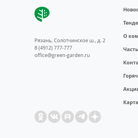
Ново
Тенд
O ко
Рязань, Солотчинское ш., д. 2
8 (4912) 777-777
Част
office@green-garden.ru
Конт
Горя
Акци
Карта