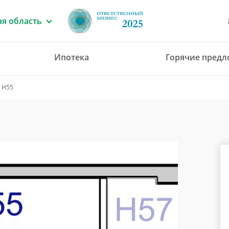
я область
Ипотека
Горячие пред
8 (4912) 777-777
 Н55
office@green-gar