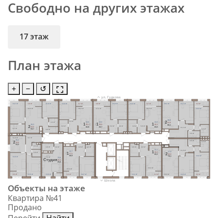
Свободно на других этажах
17 этаж
План этажа
+
−
↺
ул. Гудкова
14,7 м²
3,8 м²
11,6 м²
13,0 м²
3,7 м²
3,8 м²
13,0 м²
13,0 м²
3,7 м²
19,1 м²
13,7 м²
3,3 м²
18,0 м²
16,5 м²
17,1 м²
16,5 м²
12,9 м²
26,6
5,0 м²
2
13,0
13,0
13,0
3,3 м²
64,8
1
1
1
39,1
39,9
39,3
26,3
68,1
2
4,6 м²
5,0 м²
4,8 м²
4,8 м²
5,0 м²
42,8
43,7
43,0
59,9
11,1 м²
5,7 м²
63,7
4,4 м²
6,6 м²
3,6 м²
8,7 м²
11,0 м²
25,2
3,6 м²
2
4,4 м²
49,8
53,3
2,1 м²
3,8 м²
3,8 м²
4,8 м²
4,7 м²
4,8 м²
4,9 м²
13,1
11,0 м²
1
12,7
27,9
38,8
2,8 м²
1
2
37,5
66,8
42,2
40,9
13,6 м²
70,1
12,6 м²
7,1 м²
13,6
Cтудия
28,3
29,8
16,0 м²
15,3 м²
3,5 м²
12,6 м²
13,6 м²
3,4 м²
12,7 м²
13,1 м²
3,4 м²
19,9 м²
14,3 м²
3,3 м²
Школа
Объекты на этаже
Квартира №41
Продано