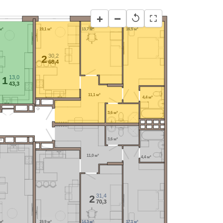
−
+
↺
м²
19,1 м²
13,7 м²
16,5 м²
30,2
2
68,4
13,0
1
43,3
11,1 м²
4,4 м²
3,6 м²
3,6 м²
11,0 м²
4,4 м²
31,4
2
70,3
м²
19,9 м²
14,3 м²
17,1 м²