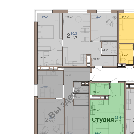
14,7 м²
22,0 м²
11,6 м²
13,0 м²
26,3
2
63,9
3,3 м²
4,6 м²
5,7 м²
6,6 м²
8,7 м²
Вы здесь
11,0 м²
2,1 м²
3,8 м²
3,8 м²
2,8 м²
7,1 м²
29,0
13,6
2
Cтудия
53,6
28,3
16,4 м²
12,6 м²
13,6 м²
18,