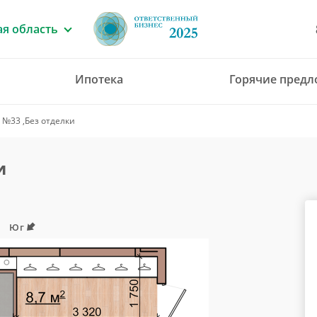
я область
Ипотека
Горячие пред
8 (4912) 777-777
 №33 ,Без отделки
office@green-gar
и
Юг