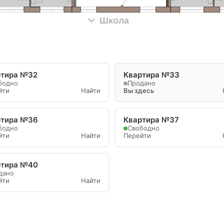
Школа
ртира №32
Квартира №33
бодно
Продано
йти
Найти
Вы здесь
ртира №36
Квартира №37
бодно
Свободно
йти
Найти
Перейти
ртира №40
дано
йти
Найти