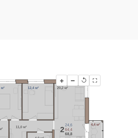
−
+
↺
 м²
12,4 м²
20,2 м²
4,4 м²
24,6
11,0 м²
2
м²
64,4
68,8