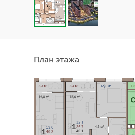
План этажа
3,3 м²
3,4 м²
12,1 м²
1,
16,8 м²
15,6 м²
12,1
1
36,7
4,6 м²
13,6
1
40,1
46,2