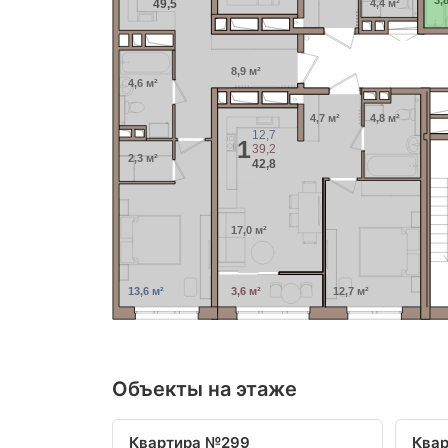
3,
49,5
4,4 м²
8,9 м²
4,6 м²
4,7 м²
4,8 м²
12,7
1
39,2
2,3 м²
42,8
17,0 м²
13,6 м²
3,6 м²
12,7 м²
Объекты на этаже
Квартира №299
Ква