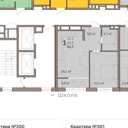
8 м²
5,0 м²
4,7 м²
13,1
1
40,9
44,7
18,1 м²
3,8 м²
13,1 м²
13,4
Школа
ртира №300
Квартира №301