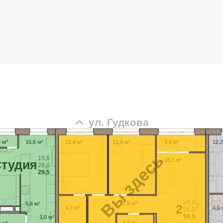
ул. Гудкова
5 м²
15,6 м²
12,4 м²
11,8 м²
3,5 м²
12,2
Вы здесь
15,6
16,1 м²
Cтудия
28,0
29,5
24,2
7,9 м²
5,6 м²
2
4,3 м²
4,6 
56,0
59,5
3,0 м²
3,5 м²