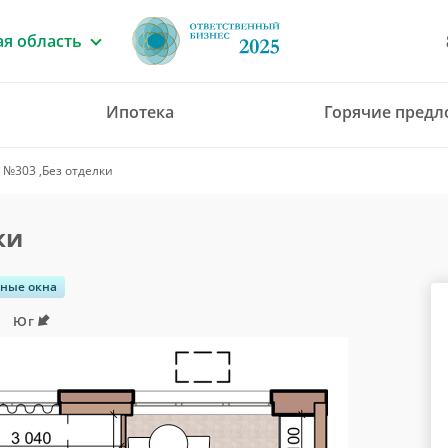
я область
Ипотека
Горячие пред
8 (4912) 777-777
 №303 ,Без отделки
office@green-gar
ки
енные окна
Юг