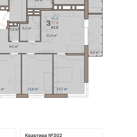
4,0 м²
40,9
3
77,6
83,6
5,1 м²
1,6 м²
21,0 м²
9,0 м²
6,0 м²
 м²
13,8 м²
13,7 м²
Квартира №302