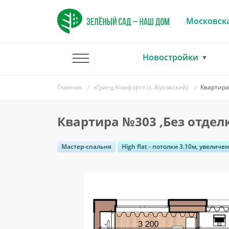
Московска
Новостройки
Главная
«Гранд Комфорт» (г. Жуковский)
Квартира
Квартира №303 ,Без отдел
Мастер-спальня
High flat - потолки 3.10м, увелич