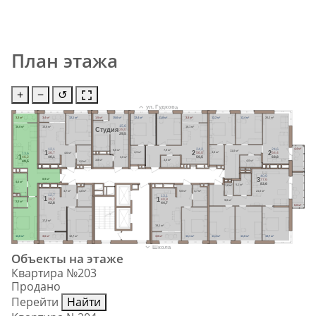
План этажа
+
−
↺
ул. Гудкова
3,3 м²
3,4 м²
12,1 м²
1,5 м²
15,6 м²
12,4 м²
11,8 м²
3,5 м²
12,2 м²
12,4 м²
20,2 м²
15,6
16,8 м²
15,6 м²
16,1 м²
Cтудия
28,0
29,5
4,4 м²
24,2
24,6
12,1
7,9 м²
5,6 м²
11,0 м²
2
2
1
4,3 м²
4,6 м²
4,6 м²
56,0
64,4
36,7
13,6
1
59,5
68,8
40,1
3,0 м²
46,2
3,5 м²
3,8 м²
4,0 м²
4,4 м²
49,5
40,9
3
8,9 м²
77,6
4,6 м²
83,6
5,1 м²
1,6 м²
21,0 м²
4,7 м²
4,8 м²
5,0 м²
4,7 м²
12,7
13,1
1
1
39,2
40,9
9,0 м²
2,3 м²
42,8
44,7
6,0 м²
17,0 м²
18,1 м²
13,6 м²
3,6 м²
12,7 м²
3,8 м²
13,1 м²
13,4 м²
13,8 м²
13,7 м²
Школа
Объекты на этаже
Квартира №203
Продано
Перейти
Найти