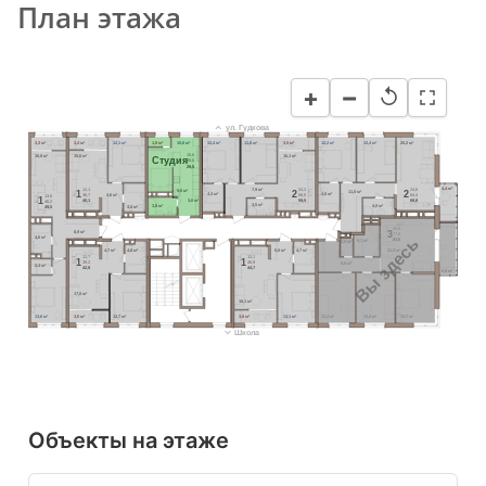
План этажа
−
+
↺
ул. Гудкова
3,3 м²
3,4 м²
12,1 м²
1,5 м²
15,6 м²
12,4 м²
11,8 м²
3,5 м²
12,2 м²
12,4 м²
20,2 м²
15,6
16,8 м²
15,6 м²
16,1 м²
Cтудия
28,0
29,5
24,2
24,6
12,1
4,4 м²
7,9 м²
5,6 м²
2
2
1
11,0 м²
4,3 м²
56,0
64,4
36,7
4,6 м²
4,6 м²
13,6
1
59,5
68,8
40,1
46,2
3,0 м²
3,5 м²
3,8 м²
4,0 м²
49,5
4,4 м²
40,9
3
8,9 м²
77,6
Вы здесь
4,6 м²
83,6
5,1 м²
1,6 м²
21,0 м²
4,7 м²
4,8 м²
5,0 м²
4,7 м²
12,7
13,1
1
1
39,2
40,9
9,0 м²
2,3 м²
42,8
44,7
6,0 м²
17,0 м²
18,1 м²
13,6 м²
3,6 м²
12,7 м²
3,8 м²
13,1 м²
13,4 м²
13,8 м²
13,7 м²
Школа
Объекты на этаже