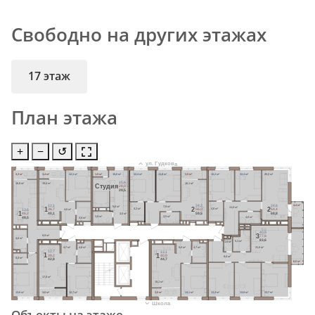
Свободно на других этажах
17 этаж
План этажа
+
−
↺
ул. Гудкова
3,3 м²
3,4 м²
12,1 м²
1,5 м²
15,6 м²
12,4 м²
11,8 м²
3,5 м²
12,2 м²
12,4 м²
20,2 м²
15,6
16,8 м²
15,6 м²
16,1 м²
Cтудия
28,0
29,5
4,4 м²
24,2
24,6
12,1
7,9 м²
5,6 м²
11,0 м²
2
2
1
4,3 м²
4,6 м²
4,6 м²
56,0
64,4
36,7
13,6
1
59,5
68,8
40,1
3,0 м²
46,2
3,5 м²
3,8 м²
4,0 м²
4,4 м²
49,5
40,9
3
8,9 м²
77,6
4,6 м²
83,6
5,1 м²
1,6 м²
21,0 м²
4,7 м²
4,8 м²
5,0 м²
4,7 м²
12,7
13,1
1
1
39,2
40,9
9,0 м²
2,3 м²
42,8
44,7
6,0 м²
17,0 м²
18,1 м²
13,6 м²
3,6 м²
12,7 м²
3,8 м²
13,1 м²
13,4 м²
13,8 м²
13,7 м²
Школа
Объекты на этаже