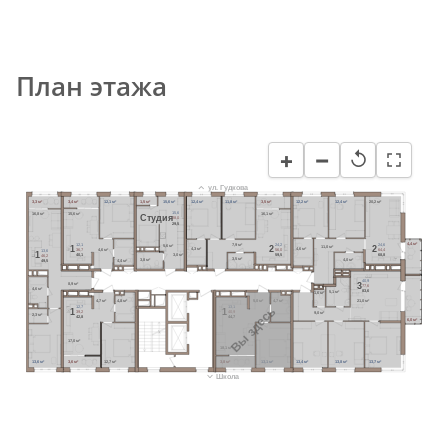
План этажа
−
+
↺
ул. Гудкова
3,3 м²
3,4 м²
12,1 м²
1,5 м²
15,6 м²
12,4 м²
11,8 м²
3,5 м²
12,2 м²
12,4 м²
20,2 м²
15,6
16,8 м²
15,6 м²
16,1 м²
Cтудия
28,0
29,5
24,2
24,6
12,1
4,4 м²
7,9 м²
5,6 м²
2
2
1
11,0 м²
4,3 м²
56,0
64,4
36,7
4,6 м²
4,6 м²
13,6
1
59,5
68,8
40,1
46,2
3,0 м²
3,5 м²
3,8 м²
4,0 м²
49,5
4,4 м²
40,9
3
8,9 м²
77,6
4,6 м²
83,6
5,1 м²
1,6 м²
21,0 м²
4,7 м²
4,8 м²
5,0 м²
4,7 м²
12,7
13,1
Вы здесь
1
1
39,2
40,9
9,0 м²
2,3 м²
42,8
44,7
6,0 м²
17,0 м²
18,1 м²
13,6 м²
3,6 м²
12,7 м²
3,8 м²
13,1 м²
13,4 м²
13,8 м²
13,7 м²
Школа