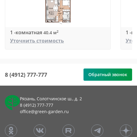
1 -комнатная
1 -к
2
40.4 м
Уточнить стоимость
Уто
8 (4912) 777-777
Обратный звонок
Рязань, Солотчинское ш., д. 2
8 (4912) 777-777
office@green-garden.ru