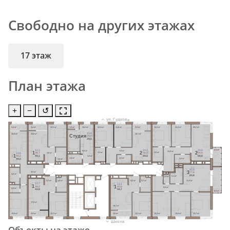
Свободно на других этажах
17 этаж
План этажа
+
−
↺
ул. Гудкова
3,3 м²
3,4 м²
12,1 м²
1,5 м²
15,6 м²
12,4 м²
11,8 м²
3,5 м²
12,2 м²
12,4 м²
20,2 м²
15,6
16,8 м²
15,6 м²
16,1 м²
Cтудия
28,0
29,5
4,4 м²
24,2
24,6
12,1
7,9 м²
5,6 м²
11,0 м²
2
2
1
4,3 м²
4,6 м²
4,6 м²
56,0
64,4
36,7
13,6
1
59,5
68,8
40,1
3,0 м²
46,2
3,5 м²
3,8 м²
4,0 м²
4,4 м²
49,5
40,9
3
8,9 м²
77,6
4,6 м²
83,6
5,1 м²
1,6 м²
21,0 м²
4,7 м²
4,8 м²
5,0 м²
4,7 м²
12,7
13,1
1
1
39,2
40,9
9,0 м²
2,3 м²
42,8
44,7
6,0 м²
17,0 м²
18,1 м²
13,6 м²
3,6 м²
12,7 м²
3,8 м²
13,1 м²
13,4 м²
13,8 м²
13,7 м²
Школа
Объекты на этаже