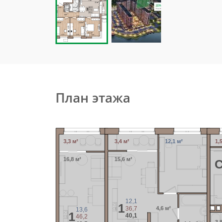
План этажа
3,3 м²
3,4 м²
12,1 м²
1,
16,8 м²
15,6 м²
12,1
1
36,7
4,6 м²
13,6
1
40,1
46,2