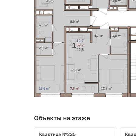
3,
49,5
4,4 м²
8,9 м²
4,6 м²
4,7 м²
4,8 м²
12,7
1
39,2
2,3 м²
42,8
17,0 м²
13,6 м²
3,6 м²
12,7 м²
Объекты на этаже
Квартира №235
Ква