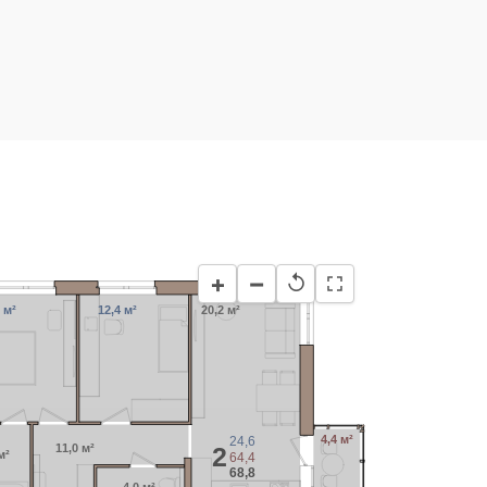
−
+
↺
 м²
12,4 м²
20,2 м²
4,4 м²
24,6
11,0 м²
2
м²
64,4
68,8