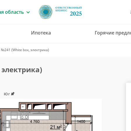
я область
Ипотека
Горячие пред
8 (4912) 777-777
№241 (White box, электрика)
office@green-gar
 электрика)
Юг