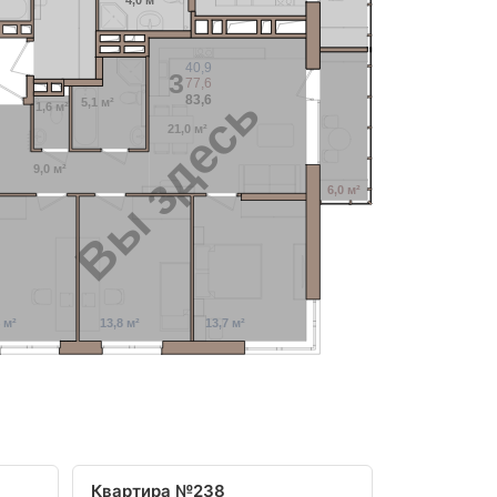
4,0 м²
40,9
3
77,6
Вы здесь
83,6
5,1 м²
1,6 м²
21,0 м²
9,0 м²
6,0 м²
 м²
13,8 м²
13,7 м²
Квартира №238