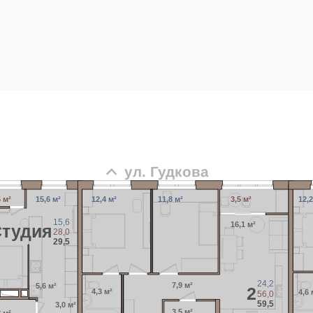
ул. Гудкова
5 м²
15,6 м²
12,4 м²
11,8 м²
3,5 м²
12,2
15,6
16,1 м²
Cтудия
28,0
29,5
24,2
7,9 м²
5,6 м²
2
4,3 м²
4,6 
56,0
59,5
3,0 м²
3,5 м²