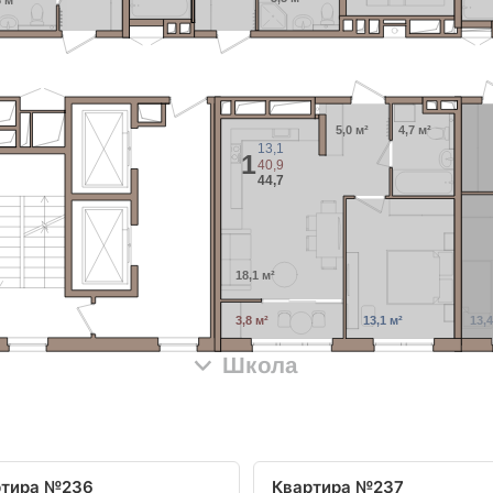
8 м²
5,0 м²
4,7 м²
13,1
1
40,9
44,7
18,1 м²
3,8 м²
13,1 м²
13,4
Школа
ртира №236
Квартира №237