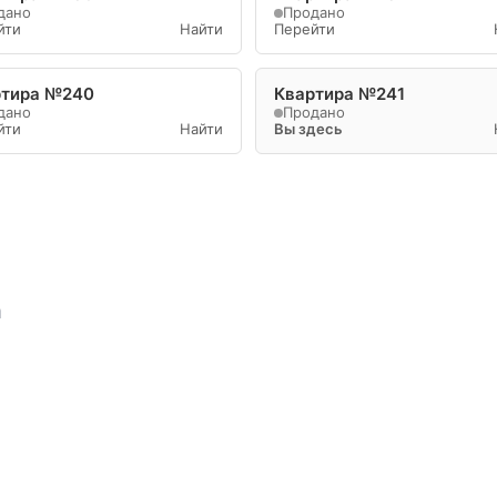
дано
Продано
йти
Найти
Перейти
ртира №240
Квартира №241
дано
Продано
йти
Найти
Вы здесь
а