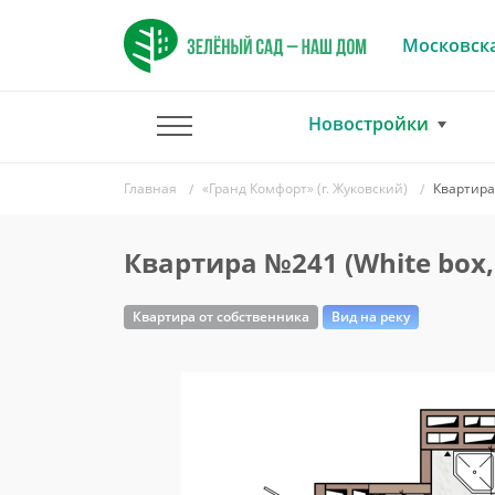
Московска
Новостройки
Главная
«Гранд Комфорт» (г. Жуковский)
Квартира 
Квартира №241 (White box,
Квартира от собственника
Вид на реку