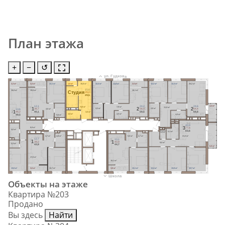
План этажа
+
−
↺
ул. Гудкова
3,3 м²
3,4 м²
12,1 м²
1,5 м²
15,6 м²
12,4 м²
11,8 м²
3,5 м²
12,2 м²
12,4 м²
20,2 м²
15,6
16,8 м²
15,6 м²
16,1 м²
Cтудия
28,0
29,5
4,4 м²
24,2
24,6
12,1
7,9 м²
5,6 м²
11,0 м²
2
2
1
4,3 м²
4,6 м²
4,6 м²
56,0
64,4
36,7
13,6
1
59,5
68,8
40,1
3,0 м²
46,2
3,5 м²
3,8 м²
4,0 м²
4,4 м²
49,5
40,9
3
8,9 м²
77,6
4,6 м²
83,6
5,1 м²
1,6 м²
21,0 м²
4,7 м²
4,8 м²
5,0 м²
4,7 м²
12,7
13,1
1
1
39,2
40,9
9,0 м²
2,3 м²
42,8
44,7
6,0 м²
17,0 м²
18,1 м²
13,6 м²
3,6 м²
12,7 м²
3,8 м²
13,1 м²
13,4 м²
13,8 м²
13,7 м²
Школа
Объекты на этаже
Квартира №203
Продано
Вы здесь
Найти