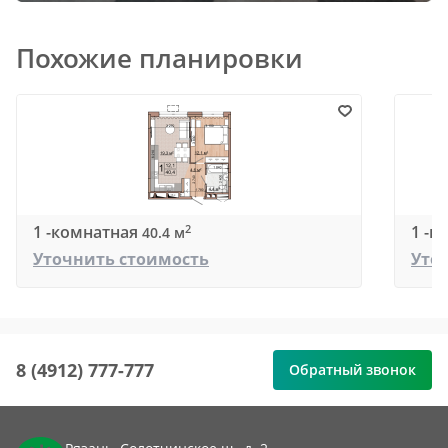
Похожие планировки
1 -комнатная
1 -к
2
40.4 м
Уточнить стоимость
Уто
8 (4912) 777-777
Обратный звонок