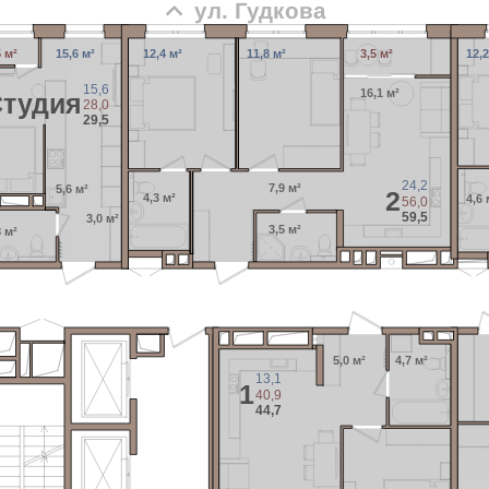
ул. Гудкова
5 м²
15,6 м²
12,4 м²
11,8 м²
3,5 м²
12,2
15,6
16,1 м²
Cтудия
28,0
29,5
24,2
7,9 м²
5,6 м²
2
4,3 м²
4,6 
56,0
59,5
3,0 м²
3,5 м²
8 м²
5,0 м²
4,7 м²
13,1
1
40,9
44,7