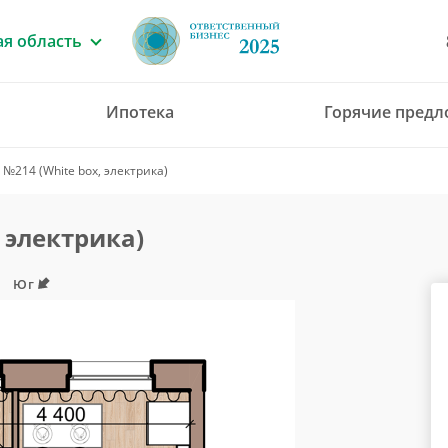
я область
Ипотека
Горячие пред
8 (4912) 777-777
№214 (White box, электрика)
office@green-gar
 электрика)
Юг