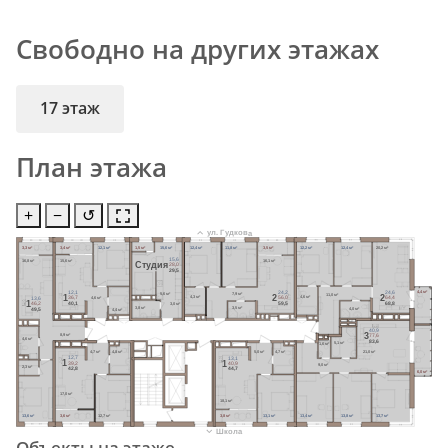
Свободно на других этажах
17 этаж
План этажа
+
−
↺
ул. Гудкова
3,3 м²
3,4 м²
12,1 м²
1,5 м²
15,6 м²
12,4 м²
11,8 м²
3,5 м²
12,2 м²
12,4 м²
20,2 м²
15,6
16,8 м²
15,6 м²
16,1 м²
Cтудия
28,0
29,5
4,4 м²
24,2
24,6
12,1
7,9 м²
5,6 м²
11,0 м²
2
2
1
4,3 м²
4,6 м²
4,6 м²
56,0
64,4
36,7
13,6
1
59,5
68,8
40,1
3,0 м²
46,2
3,5 м²
3,8 м²
4,0 м²
4,4 м²
49,5
40,9
3
8,9 м²
77,6
4,6 м²
83,6
5,1 м²
1,6 м²
21,0 м²
4,7 м²
4,8 м²
5,0 м²
4,7 м²
12,7
13,1
1
1
39,2
40,9
9,0 м²
2,3 м²
42,8
44,7
6,0 м²
17,0 м²
18,1 м²
13,6 м²
3,6 м²
12,7 м²
3,8 м²
13,1 м²
13,4 м²
13,8 м²
13,7 м²
Школа
Объекты на этаже