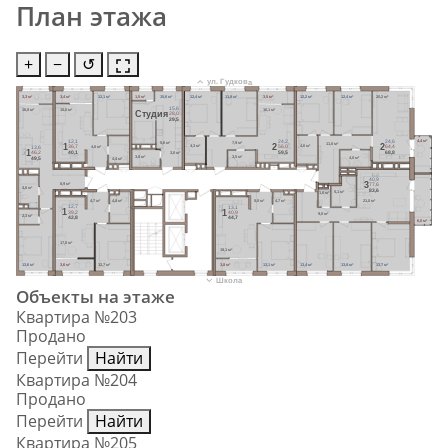
План этажа
+
−
↺
ул. Гудкова
3,3 м²
3,4 м²
12,1 м²
1,5 м²
15,6 м²
12,4 м²
11,8 м²
3,5 м²
12,2 м²
12,4 м²
20,2 м²
15,6
16,8 м²
15,6 м²
16,1 м²
Cтудия
28,0
29,5
4,4 м²
24,2
24,6
12,1
7,9 м²
5,6 м²
11,0 м²
2
2
1
4,3 м²
4,6 м²
4,6 м²
56,0
64,4
36,7
13,6
1
59,5
68,8
40,1
3,0 м²
46,2
3,5 м²
3,8 м²
4,0 м²
4,4 м²
49,5
40,9
3
8,9 м²
77,6
4,6 м²
83,6
5,1 м²
1,6 м²
21,0 м²
4,7 м²
4,8 м²
5,0 м²
4,7 м²
12,7
13,1
1
1
39,2
40,9
9,0 м²
2,3 м²
42,8
44,7
6,0 м²
17,0 м²
18,1 м²
13,6 м²
3,6 м²
12,7 м²
3,8 м²
13,1 м²
13,4 м²
13,8 м²
13,7 м²
Школа
Объекты на этаже
Квартира №203
Продано
Перейти
Найти
Квартира №204
Продано
Перейти
Найти
Квартира №205