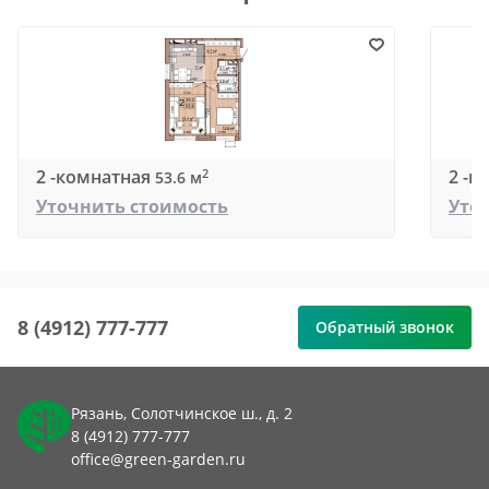
2 -комнатная
2 -к
2
53.6 м
Уточнить стоимость
Уто
8 (4912) 777-777
Обратный звонок
Рязань, Солотчинское ш., д. 2
8 (4912) 777-777
office@green-garden.ru