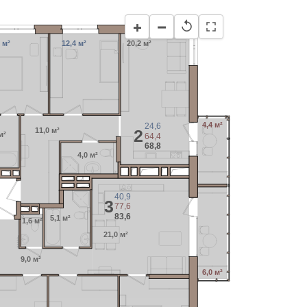
−
+
↺
 м²
12,4 м²
20,2 м²
4,4 м²
24,6
11,0 м²
2
м²
64,4
68,8
4,0 м²
40,9
3
77,6
83,6
5,1 м²
1,6 м²
21,0 м²
9,0 м²
6,0 м²