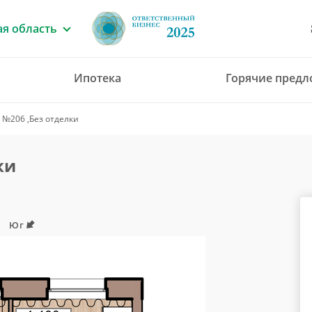
я область
Ипотека
Горячие пред
8 (4912) 777-777
 №206 ,Без отделки
office@green-gar
ки
Юг