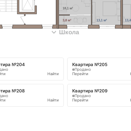
18,1 м²
3,8 м²
13,1 м²
13,4
Школа
ртира №204
Квартира №205
дано
Продано
йти
Найти
Перейти
ртира №208
Квартира №209
дано
Продано
йти
Найти
Перейти