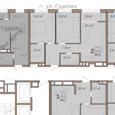
ул. Гудкова
5 м²
15,6 м²
12,4 м²
11,8 м²
3,5 м²
12,2
15,6
16,1 м²
Cтудия
28,0
Вы здесь
29,5
24,2
7,9 м²
5,6 м²
2
4,3 м²
4,6 
56,0
59,5
3,0 м²
3,5 м²
8 м²
5,0 м²
4,7 м²
13,1
1
40,9
44,7