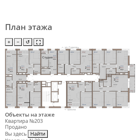
План этажа
+
−
↺
ул. Гудкова
3,3 м²
3,4 м²
12,1 м²
1,5 м²
15,6 м²
12,4 м²
11,8 м²
3,5 м²
12,2 м²
12,4 м²
20,2 м²
15,6
16,8 м²
15,6 м²
16,1 м²
Cтудия
28,0
29,5
4,4 м²
24,2
24,6
12,1
7,9 м²
5,6 м²
11,0 м²
2
2
1
4,3 м²
4,6 м²
4,6 м²
56,0
64,4
36,7
13,6
1
59,5
68,8
40,1
3,0 м²
46,2
3,5 м²
3,8 м²
4,0 м²
4,4 м²
49,5
40,9
3
8,9 м²
77,6
4,6 м²
83,6
5,1 м²
1,6 м²
21,0 м²
4,7 м²
4,8 м²
5,0 м²
4,7 м²
12,7
13,1
1
1
39,2
40,9
9,0 м²
2,3 м²
42,8
44,7
6,0 м²
17,0 м²
18,1 м²
13,6 м²
3,6 м²
12,7 м²
3,8 м²
13,1 м²
13,4 м²
13,8 м²
13,7 м²
Школа
Объекты на этаже
Квартира №203
Продано
Вы здесь
Найти