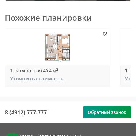
Похожие планировки
1 -комнатная
1 -к
2
40.4 м
Уточнить стоимость
Уто
8 (4912) 777-777
Обратный звонок