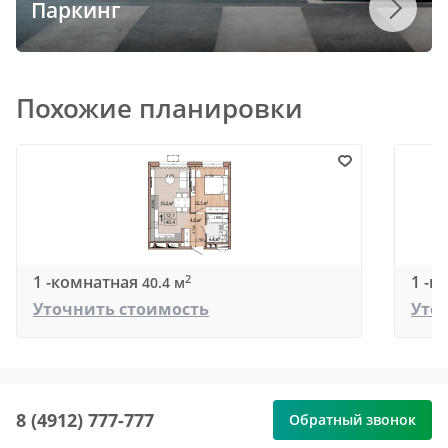
Паркинг
Похожие планировки
1 -комнатная
1 -к
2
40.4 м
Уточнить стоимость
Уто
8 (4912) 777-777
Обратный звонок