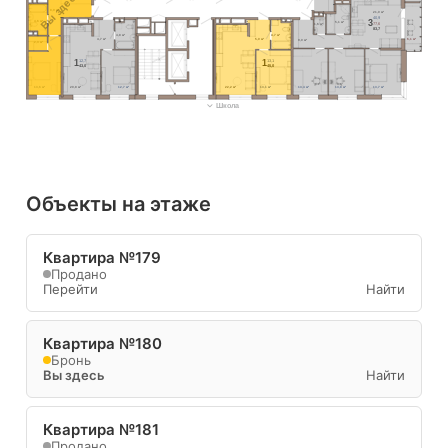
Вы здесь
8,9 м²
21,0 м²
40,9
3
4,6 м²
5,1 м²
77,6
1,6 м²
83,7
4,8 м²
4,7 м²
4,7 м²
5,0 м²
6,1 м²
9,0 м²
2,3 м²
12,7
13,1
1
1
43,0
45,0
13,6 м²
20,8 м²
12,7 м²
22,2 м²
13,1 м²
13,4 м²
13,8 м²
13,7 м²
Школа
Объекты на этаже
Квартира №179
Продано
Перейти
Найти
Квартира №180
Бронь
Вы здесь
Найти
Квартира №181
Продано