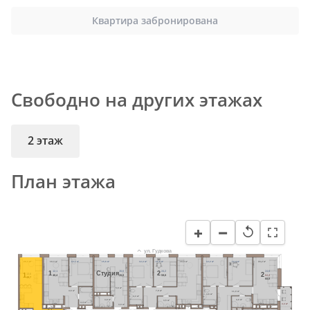
Квартира забронирована
Свободно на других этажах
2 этаж
План этажа
−
+
↺
ул. Гудкова
20,3 м²
19,3 м²
12,1 м²
15,6 м²
12,4 м²
11,8 м²
19,9 м²
12,2 м²
12,4 м²
20,2 м²
12,1
15,6
24,2
24,6
1
Cтудия
2
2
13,6
1
40,4
28,0
59,8
64,4
49,7
68,8
5,6 м²
4,6 м²
7,9 м²
11,0 м²
4,6 м²
4,3 м²
4,0 м²
3,8 м²
3,5 м²
4,4 м²
4,4 м²
3,0 м²