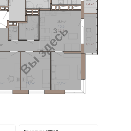
4,4 м²
21,0 м²
Вы здесь
40,9
3
5,1 м²
77,6
1,6 м²
83,7
6,1 м²
 м²
4 м²
13,8 м²
13,7 м²