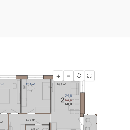
−
+
↺
2 м²
12,4 м²
20,2 м²
24,6
2
64,4
68,8
11,0 м²
 м²
4,0 м²