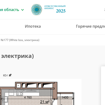
я область
Ипотека
Горячие пред
8 (4912) 777-777
№177 (White box, электрика)
office@green-gar
 электрика)
Юг