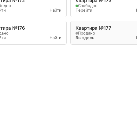
тира №172
Квартира №173
бодно
Свободно
йти
Найти
Перейти
ртира №176
Квартира №177
дано
Продано
йти
Найти
Вы здесь
а