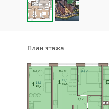
План этажа
20,3 м²
19,3 м²
12,1 м²
12,1
1
C
13,6
1
40,4
49,7
4,6 м²