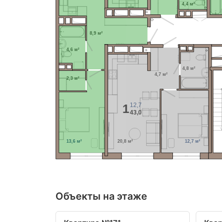
4,4 м²
8,9 м²
4,6 м²
4,8 м²
4,7 м²
2,3 м²
12,7
1
43,0
13,6 м²
20,8 м²
12,7 м²
Объекты на этаже