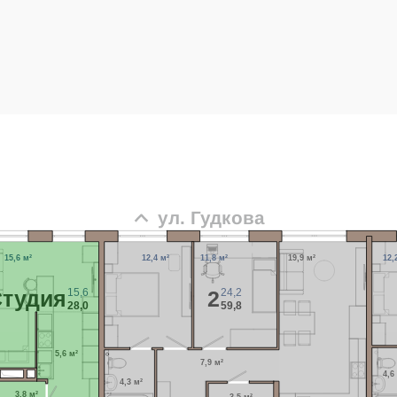
ул. Гудкова
15,6 м²
12,4 м²
11,8 м²
19,9 м²
12,
15,6
24,2
тудия
2
28,0
59,8
5,6 м²
7,9 м²
4,6
4,3 м²
3,8 м²
3,5 м²