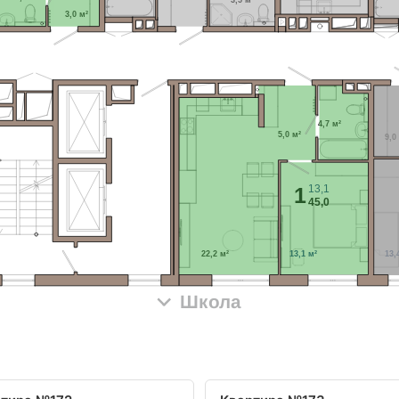
3,0 м²
4,7 м²
5,0 м²
9,0
13,1
1
45,0
22,2 м²
13,1 м²
13,
Школа