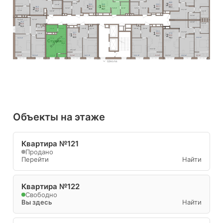
26,6
5,0 м²
2
3,3 м²
13,0
13,0
13,0
64,8
1
1
1
39,1
39,9
39,3
26,3
68,1
2
4,6 м²
5,0 м²
4,8 м²
4,8 м²
5,0 м²
42,8
43,7
43,0
59,9
11,1 м²
5,7 м²
4,4 м²
63,7
6,6 м²
3,6 м²
8,7 м²
11,0 м²
25,2
3,6 м²
2
4,4 м²
49,8
53,3
2,1 м²
3,8 м²
3,8 м²
4,8 м²
4,7 м²
4,8 м²
4,9 м²
13,1
11,0 м²
1
12,7
27,9
38,8
2,8 м²
1
2
Вы здесь
37,5
66,8
42,2
13,6 м²
40,9
70,1
12,6 м²
7,1 м²
13,6
Cтудия
28,3
29,8
16,0 м²
15,3 м²
3,5 м²
12,6 м²
13,6 м²
3,4 м²
12,7 м²
13,1 м²
3,4 м²
19,9 м²
14,3 м²
3,3 м²
Школа
Объекты на этаже
Квартира №121
Продано
Перейти
Найти
Квартира №122
Свободно
Вы здесь
Найти