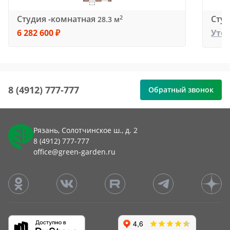
Студия -комнатная
Студ
2
28.3 м
6 282 600 ₽
Уто
8 (4912) 777-777
Обратный звонок
Рязань, Солотчинское ш., д. 2
8 (4912) 777-777
office@green-garden.ru