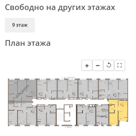
Свободно на других этажах
9 этаж
План этажа
−
+
↺
ул. Гудкова
3,4 м²
13,7 м²
19,1 м²
3,4 м²
13,0 м²
13,0 м²
3,4 м²
3,6 м²
13,0 м²
11,6 м²
3,4 м²
14,7 м²
Вы здесь
12,9 м²
16,5 м²
17,1 м²
16,5 м²
18,0 м²
3,3 м²
26,6
2
64,8
13,0
13,0
13,0
1
1
1
68,2
39,9
26,3
39,3
39,3
2
4,4 м²
5,7 м²
43,3
59,9
42,9
42,7
63,3
5,0 м²
4,8 м²
4,8 м²
5,0 м²
5,0 м²
4,8 м²
6,6 м²
3,6 м²
11,1 м²
13,6
11,0 м²
3,6 м²
8,3 м²
1
4,4 м²
45,4
48,8
4,9 м²
3,7 м²
4,7 м²
4,8 м²
3,8 м²
13,1
4,8 м²
1
12,7
1
38,8
27,9
2
37,5
18,7 м²
42,2
66,8
4,8 м²
7,7 м²
40,9
70,2
15,3 м²
13,6 м²
13,2
Cтудия
28,4
29,8
3,4 м²
16,0 м²
3,4 м²
14,3 м²
19,9 м²
3,4 м²
13,1 м²
12,7 м²
3,4 м²
1,4 м²
13,2 м²
13,6 м²
Двор