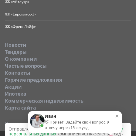
ЖК «Айтауэр»
ЖК «Еврокласс-3»
ЖК «Фреш Лайф»
Новости
Тендеры
O компании
Частые вопросы
Контакты
Горячие предложения
Акции
Ипотека
Коммерческая недвижимость
Карта сайта
×
Иван
👋 Привет! Задайте свой вопрос, я
Промокод:
отвечу через 15 секунд
Отправляя эту форму, вы даёте согласие на
обработку
персональных данных
компанией «СПК-Зеленый сад -