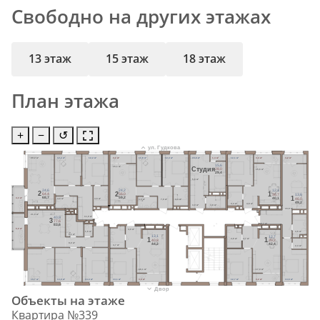
Свободно на других этажах
13 этаж
15 этаж
18 этаж
План этажа
+
−
↺
ул. Гудкова
20,2 м²
12,4 м²
12,2 м²
3,2 м²
11,8 м²
12,4 м²
15,6 м²
1,4 м²
12,1 м²
3,4 м²
3,2 м²
15,6
16,1 м²
Cтудия
28,0
15,6 м²
29,4
5,6 м²
24,6
24,2
12,1
2
2
1
64,4
56,0
36,7
13,6
1
68,7
59,2
40,1
4,3 м²
4,0 м²
46,0
4,6 м²
3,5 м²
7,9 м²
4,3 м²
49,2
4,4 м²
4,6 м²
3,0 м²
3,8 м²
16,8 м²
21,0 м²
11,0 м²
40,9
3
77,6
8,7 м²
83,6
6,0 м²
4,9 м²
1,6 м²
4,6 м²
5,1 м²
13,1
12,7
1
1
4,8 м²
4,7 м²
40,8
39,2
9,0 м²
44,2
42,4
4,7 м²
2,3 м²
18,1 м²
17,0 м²
13,7 м²
13,8 м²
13,4 м²
13,1 м²
3,4 м²
12,7 м²
3,2 м²
13,6 м²
Двор
Объекты на этаже
Квартира №339