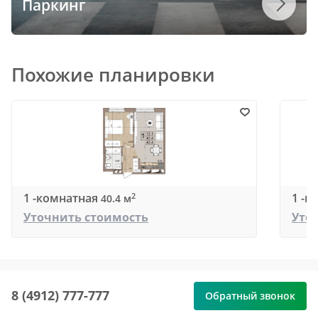
Паркинг
Похожие планировки
1 -комнатная
1 -к
2
40.4 м
Уточнить стоимость
Уто
8 (4912) 777-777
Обратный звонок