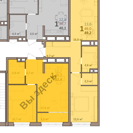
12,1
1
36,7
13,6
1
40,1
46,0
49,2
4,4 м²
4,6 м²
16,8 м²
8,7 м²
4,6 м²
12,7
Вы здесь
1
4,8 м²
4,7 м²
39,2
42,4
2,3 м²
17,0 м²
12,7 м²
3,2 м²
13,6 м²