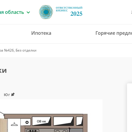
я область
Ипотека
Горячие пред
8 (4912) 777-777
ра №426, Без отделки
office@green-gar
ки
Юг