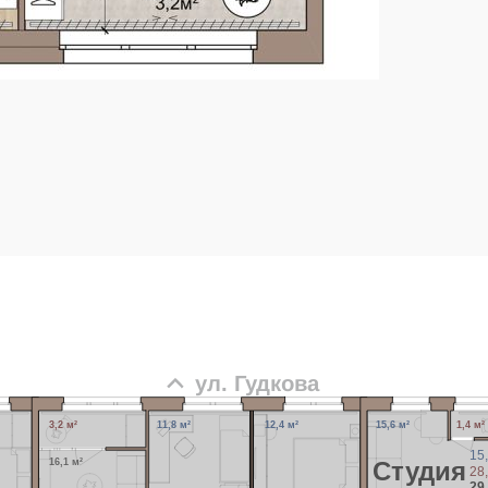
ул. Гудкова
3,2 м²
11,8 м²
12,4 м²
15,6 м²
1,4 м²
15
16,1 м²
Cтудия
28
29