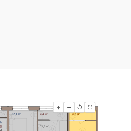
−
+
↺
12,1 м²
3,4 м²
3,2 м²
,6
,0
15,6 м²
,4