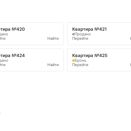
ртира №420
Квартира №421
дано
Продано
йти
Найти
Перейти
ртира №424
Квартира №425
дано
Бронь
йти
Найти
Перейти
а