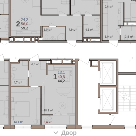
5,6 м²
24,2
2
56,0
59,2
²
3,5 м²
7,9 м²
4,3 м²
3,0 м²
3,8 м²
4,9 м²
13,1
1
40,8
44,2
4,7 м²
18,1 м²
13,1 м²
3,4 м²
Двор