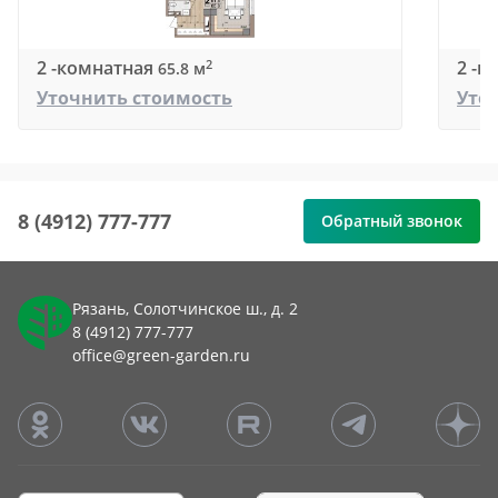
2 -комнатная
2 -к
2
65.8 м
Уточнить стоимость
Уто
8 (4912) 777-777
Обратный звонок
Рязань, Солотчинское ш., д. 2
8 (4912) 777-777
office@green-garden.ru