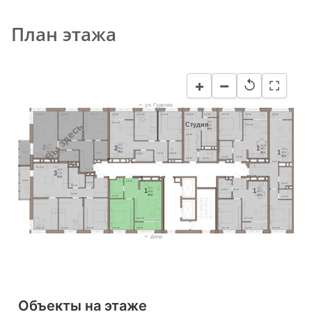
План этажа
−
+
↺
ул. Гудкова
20,2 м²
12,4 м²
12,2 м²
3,2 м²
11,8 м²
12,4 м²
15,6 м²
1,4 м²
12,1 м²
3,4 м²
3,2 м²
15,6
Вы здесь
Cтудия
16,1 м²
28,0
15,6 м²
29,4
5,6 м²
24,6
24,2
12,1
2
2
1
64,4
56,0
36,7
13,6
1
68,7
59,2
40,1
4,3 м²
4,0 м²
46,0
4,6 м²
3,5 м²
7,9 м²
4,3 м²
49,2
4,4 м²
4,6 м²
3,0 м²
3,8 м²
16,8 м²
21,0 м²
11,0 м²
40,9
3
77,6
8,7 м²
83,6
6,0 м²
4,9 м²
1,6 м²
4,6 м²
5,1 м²
13,1
12,7
1
1
4,8 м²
4,7 м²
40,8
39,2
9,0 м²
44,2
42,4
4,7 м²
2,3 м²
18,1 м²
17,0 м²
13,7 м²
13,8 м²
13,4 м²
13,1 м²
3,4 м²
12,7 м²
3,2 м²
13,6 м²
Двор
Объекты на этаже