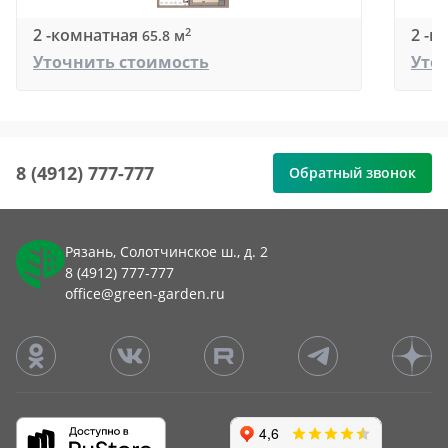
2 -комнатная
2 -к
2
65.8 м
Уточнить стоимость
Уто
8 (4912) 777-777
Обратный звонок
Рязань, Солотчинское ш., д. 2
8 (4912) 777-777
office@green-garden.ru