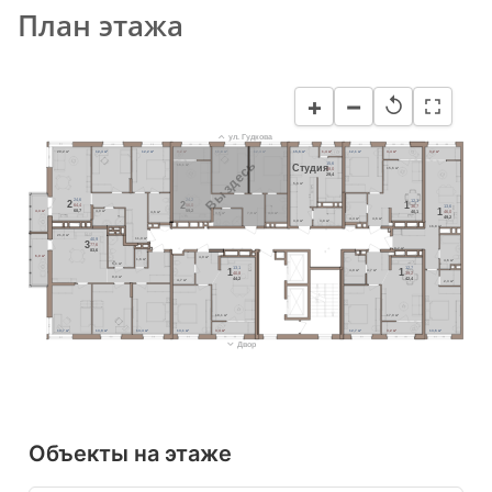
План этажа
−
+
↺
ул. Гудкова
20,2 м²
12,4 м²
12,2 м²
3,2 м²
11,8 м²
12,4 м²
15,6 м²
1,4 м²
12,1 м²
3,4 м²
3,2 м²
Вы здесь
15,6
Cтудия
16,1 м²
28,0
15,6 м²
29,4
5,6 м²
24,6
24,2
12,1
2
2
1
64,4
56,0
36,7
13,6
1
68,7
59,2
40,1
4,3 м²
4,0 м²
46,0
4,6 м²
3,5 м²
7,9 м²
4,3 м²
49,2
4,4 м²
4,6 м²
3,0 м²
3,8 м²
16,8 м²
21,0 м²
11,0 м²
40,9
3
77,6
8,7 м²
83,6
6,0 м²
4,9 м²
1,6 м²
4,6 м²
5,1 м²
13,1
12,7
1
1
4,8 м²
4,7 м²
40,8
39,2
9,0 м²
44,2
42,4
4,7 м²
2,3 м²
18,1 м²
17,0 м²
13,7 м²
13,8 м²
13,4 м²
13,1 м²
3,4 м²
12,7 м²
3,2 м²
13,6 м²
Двор
Объекты на этаже