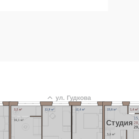
ул. Гудкова
3,2 м²
11,8 м²
12,4 м²
15,6 м²
1,4 м²
15
16,1 м²
Cтудия
28
29
5,6 м²