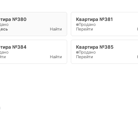
ртира №380
Квартира №381
дано
Продано
десь
Найти
Перейти
ртира №384
Квартира №385
дано
Продано
йти
Найти
Перейти
а