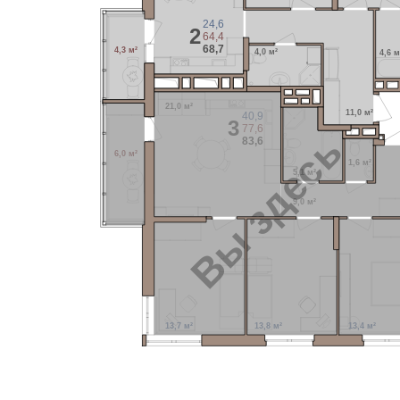
24,6
2
64,4
68,7
4,3 м²
4,0 м²
4,6 м
21,0 м²
11,0 м²
40,9
3
77,6
Вы здесь
83,6
6,0 м²
1,6 м²
5,1 м²
9,0 м²
13,7 м²
13,8 м²
13,4 м²