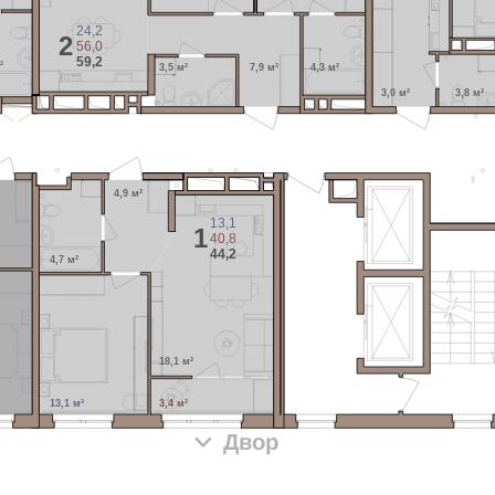
24,2
2
56,0
59,2
²
3,5 м²
7,9 м²
4,3 м²
3,0 м²
3,8 м²
4,9 м²
13,1
1
40,8
44,2
4,7 м²
18,1 м²
13,1 м²
3,4 м²
Двор