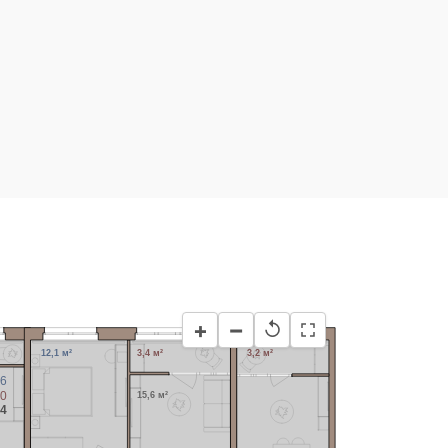
−
+
↺
12,1 м²
3,4 м²
3,2 м²
,6
,0
15,6 м²
,4