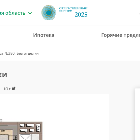
я область
Ипотека
Горячие пред
8 (4912) 777-777
ра №380, Без отделки
office@green-gar
ки
Юг