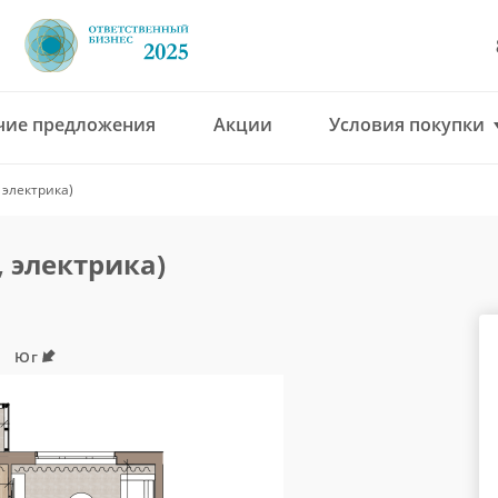
чие предложения
Акции
Условия покупки
8 (4912) 777-777
 электрика)
office@green-gar
, электрика)
Юг