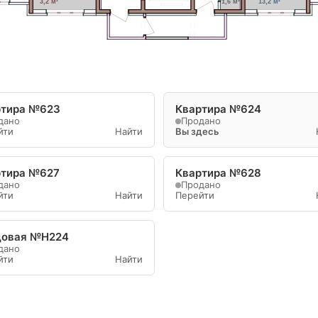
3,2 м²
1,6 м²
13,2 м²
ртира №623
Квартира №624
дано
Продано
йти
Найти
Вы здесь
ртира №627
Квартира №628
дано
Продано
йти
Найти
Перейти
довая №Н224
дано
йти
Найти