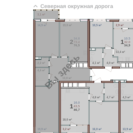
Северная окружная дорога
3,1 м²
14,9 м²
19,0 м²
10,5 м²
2,9 м²
34,8
10,5
2
1
73,4
32,0
76,5
34,9
13,4 м²
Вы здесь
2,2 м²
4,1 м²
4,0 м²
4,4 м²
13,0 м²
4,8 м²
4,7 м²
4,3 м²
16,0
1
43,5
46,7
18,0 м²
19,9 м²
3,2 м²
16,0 м²
13,9 м²