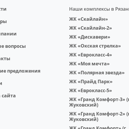
сти
Наши комплексы в Рязан
ЖК «Скайлайн»
еры
ЖК «Скайлайн-2»
мпании
ЖК «Дискавери»
ЖК «Окская стрелка»
ые вопросы
ЖК «Еврокласс-4»
акты
ЖК «Моя мечта»
чие предложения
ЖК «Полярная звезда»
ЖК «Прайд Парк»
и
ЖК «Еврокласс-5»
 сайта
ЖК «Гранд Комфорт-3» (г
Жуковский)
ЖК «Гранд Комфорт-2» (г
Жуковский)
ЖК «Гранд Комфорт» (г.