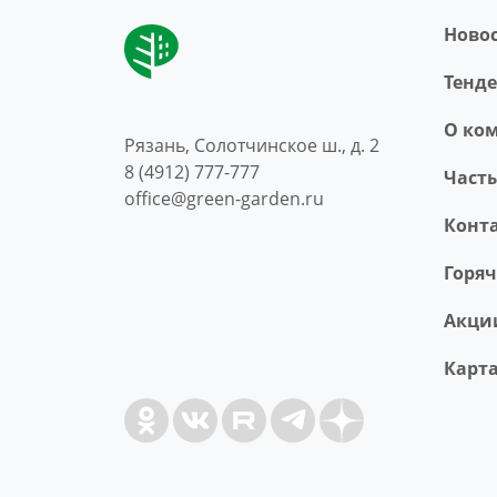
Ново
Тенд
O ко
Рязань, Солотчинское ш., д. 2
8 (4912) 777-777
Част
office@green-garden.ru
Конт
Горя
Акци
Карта