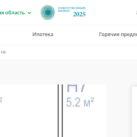
я область
Ипотека
Горячие пред
8 (4912) 777-777
 Н6
office@green-gar