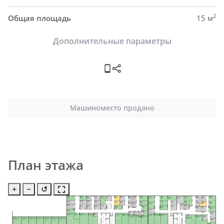
2
Общая площадь
15 м
Дополнительные параметры
Машиноместо продано
План этажа
+
−
↺
H48
H63
H73
H40
H45
H51
H55
H87
H58
H84
H82
H61
H57
H69
H65
H93
H76
H79
H92
5.0 м²
5.9 м²
9.2 м²
8.9 м²
6.9 м²
6.2 м²
9.4 м²
5.9 м²
6.2 м²
8.4 м²
13.5 м²
6.0 м²
7.7 м²
10.0 м²
5.6 м²
9.0 м²
8.8 м²
9.4 м²
6.0 м²
H46
H49
H85
H52
H41
H80
H77
H62
H70
H59
H88
H91
H94
6.7 м²
4.7 м²
9.8 м²
5.9 м²
7.9 м²
H64
H66
H74
6.7 м²
8.5 м²
5.5 м²
9.2 м²
5.8 м²
6.4 м²
6.5 м²
8.7 м²
H83
5.1 м²
4.8 м²
9.8 м²
H56
H42
H50
H53
H47
Пом. уб. 
H86
H81
H78
H71
5.6 м²
H60
инв.
7.8 м²
10.0 м²
5.8 м²
7.1 м²
8.0 м²
H89
H90
4.6 м²
5.6 м²
7.3 м²
H95
8.9 м²
8.4 м²
7.4 м²
7.0 м²
7.1 м²
H75
8.4 м²
H43
6.6 м²
7.5 м²
H72
H67
H68
H96
H54
4.5 м²
4.3 м²
4.1 м²
H44
MM133
MM134
MM135
MM136
MM137
MM141
MM142
MM143
8.5 м²
3.9 м²
8.0 м²
H99
Лифтовый холл
MM145
37.1 м²
30.9 м²
29.9 м²
23.7 м²
21.7 м²
MM140
21.5 м²
21.7 м²
24.8 м²
MM138
MM139
Лифтовый холл
MM144
6.2 м²
28.0 м²
22.8 м²
Тамбур-шлюз
20.2 м²
19.4 м²
MM126
MM127
MM128
MM129
MM130
MM131
MM132
Тамбур-шлюз
31.8 м²
Тамбур-шлюз
Тамбур-шлюз
H97
22.3 м²
22.3 м²
22.3 м²
22.3 м²
22.3 м²
22.3 м²
22.3 м²
5.1 м²
H98