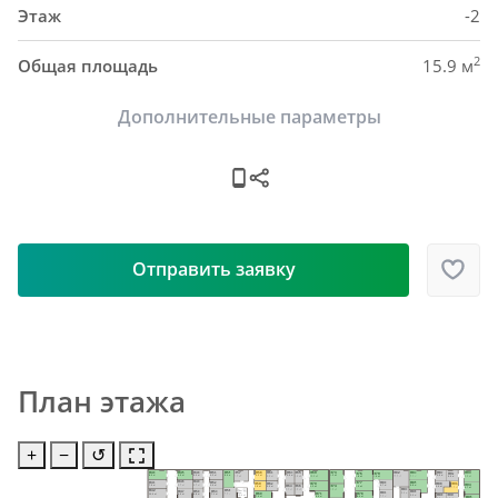
Этаж
-2
2
Общая площадь
15.9 м
Дополнительные параметры
Отправить заявку
План этажа
+
−
↺
H48
H63
H73
H40
H45
H51
H55
H87
H58
H84
H82
H61
H57
H69
H65
H93
H76
H79
H92
5.0 м²
5.9 м²
9.2 м²
8.9 м²
6.9 м²
6.2 м²
9.4 м²
5.9 м²
6.2 м²
8.4 м²
13.5 м²
6.0 м²
7.7 м²
10.0 м²
5.6 м²
9.0 м²
8.8 м²
9.4 м²
6.0 м²
H46
H49
H85
H52
H41
H80
H77
H62
H70
H59
H88
H91
H94
6.7 м²
4.7 м²
9.8 м²
5.9 м²
7.9 м²
H64
H66
H74
6.7 м²
8.5 м²
5.5 м²
9.2 м²
5.8 м²
6.4 м²
6.5 м²
8.7 м²
H83
5.1 м²
4.8 м²
9.8 м²
H56
H42
H50
H53
H47
Пом. уб. 
H86
H81
H78
H71
5.6 м²
H60
инв.
7.8 м²
10.0 м²
5.8 м²
7.1 м²
8.0 м²
H89
H90
4.6 м²
5.6 м²
7.3 м²
H95
8.9 м²
8.4 м²
7.4 м²
7.1 м²