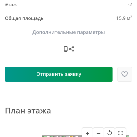
Этаж
-2
2
Общая площадь
15.9 м
Дополнительные параметры
Отправить заявку
План этажа
−
+
↺
H48
H63
H73
H40
H45
H51
H55
H87
H58
H84
H82
H61
H57
H69
H65
H93
H76
H79
H92