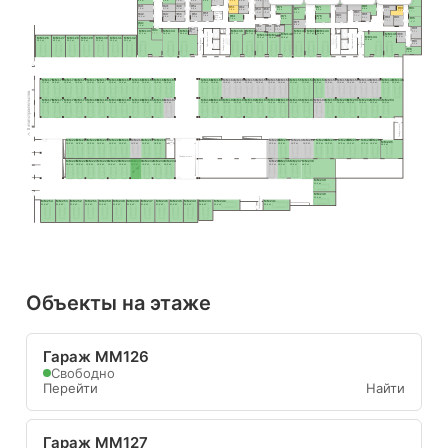
5.0 м²
5.9 м²
9.2 м²
8.9 м²
6.9 м²
6.2 м²
9.4 м²
5.9 м²
6.2 м²
8.4 м²
13.5 м²
6.0 м²
7.7 м²
10.0 м²
5.6 м²
9.0 м²
8.8 м²
9.4 м²
6.0 м²
H46
H49
H85
H52
H41
H80
H77
H62
H70
H59
H88
H91
H94
6.7 м²
4.7 м²
9.8 м²
5.9 м²
7.9 м²
H64
H66
H74
6.7 м²
8.5 м²
5.5 м²
9.2 м²
5.8 м²
6.4 м²
6.5 м²
8.7 м²
H83
5.1 м²
4.8 м²
9.8 м²
H56
H42
H50
H53
H47
Пом. уб. 
H86
H81
H78
H71
5.6 м²
H60
инв.
7.8 м²
10.0 м²
5.8 м²
7.1 м²
8.0 м²
H89
H90
4.6 м²
5.6 м²
7.3 м²
H95
8.9 м²
8.4 м²
7.4 м²
7.0 м²
7.1 м²
H75
8.4 м²
H43
6.6 м²
7.5 м²
H72
H67
H68
H96
H54
4.5 м²
4.3 м²
4.1 м²
H44
MM133
MM134
MM135
MM136
MM137
MM141
MM142
MM143
8.5 м²
3.9 м²
Лифтовый холл
8.0 м²
H99
MM145
37.1 м²
30.9 м²
29.9 м²
23.7 м²
21.7 м²
MM140
21.5 м²
21.7 м²
24.8 м²
MM138
MM139
Лифтовый холл
MM144
6.2 м²
28.0 м²
Тамбур-шлюз
22.8 м²
20.2 м²
19.4 м²
MM126
MM127
MM128
MM129
MM130
MM131
MM132
Тамбур-шлюз
Тамбур-шлюз
31.8 м²
Тамбур-шлюз
H97
22.3 м²
22.3 м²
22.3 м²
22.3 м²
22.3 м²
22.3 м²
22.3 м²
5.1 м²
H98
8.4 м²
MM175
MM174
MM173
MM172
MM171
MM170
MM169
MM168
MM167
MM166
MM165
MM164
MM163
MM162
MM161
MM160
MM159
MM158
MM157
MM156
MM155
MM154
MM153
MM152
MM151
MM150
MM149
MM148
MM147
MM146
17.0 м²
15.9 м²
15.9 м²
15.9 м²
15.9 м²
15.9 м²
15.9 м²
15.9 м²
15.9 м²
15.9 м²
15.9 м²
15.9 м²
17.0 м²
15.9 м²
15.9 м²
15.9 м²
15.9 м²
15.9 м²
15.9 м²
15.9 м²
17.1 м²
17.1 м²
15.5 м²
15.9 м²
15.9 м²
15.9 м²
15.9 м²
15.9 м²
15.9 м²
15.5 м²
II этап строительства
MM176
MM177
MM178
MM179
MM180
MM181
MM182
MM183
MM184
MM185
MM186
MM187
MM188
MM189
MM190
MM191
MM192
MM193
MM194
MM195
MM196
MM197
MM198
MM199
MM200
MM201
MM202
MM203
MM204
17.0 м²
15.9 м²
15.9 м²
15.9 м²
15.9 м²
15.9 м²
15.9 м²
15.9 м²
15.9 м²
15.9 м²
15.9 м²
15.9 м²
17.0 м²
15.9 м²
15.9 м²
15.9 м²
15.9 м²
15.9 м²
15.9 м²
15.5 м²
17.1 м²
17.1 м²
15.5 м²
15.9 м²
15.9 м²
15.9 м²
15.9 м²
15.9 м²
30.5 м²
Тамбур-шлюз
MM224
MM223
MM222
MM221
MM220
MM219
MM218
MM217
MM216
MM215
MM214
MM213
MM212
MM211
MM210
MM209
MM208
MM207
MM206
Тамбур
MM205
-шлюз
15.9 м²
15.9 м²
15.9 м²
15.9 м²
15.9 м²
15.9 м²
15.9 м²
15.9 м²
18.6 м²
15.0 м²
15.0 м²
16.5 м²
16.5 м²
15.0 м²
15.0 м²
15.0 м²
15.0 м²
15.0 м²
15.0 м²
28.9 м²
Тамбур-шлюз
MM225
MM226
MM227
MM228
MM229
MM230
MM231
MM232
MM233
MM234
MM235
MM236
MM237
MM238
15.9 м²
15.9 м²
15.9 м²
15.9 м²
15.9 м²
15.9 м²
15.9 м²
15.9 м²
15.9 м²
15.9 м²
15.0 м²
15.0 м²
15.9 м²
46.0 м²
Вы здесь
MM239
21.0 м²
MM240
21.0 м²
Тамбур-шлюз
MM254
MM253
MM252
MM251
MM250
MM249
MM248
MM247
MM246
MM245
MM244
MM243
MM242
MM241
23.4 м²
21.6 м²
21.6 м²
21.6 м²
21.6 м²
21.6 м²
21.6 м²
21.6 м²
21.6 м²
21.6 м²
22.2 м²
19.8 м²
22.9 м²
22.9 м²
Объекты на этаже
Гараж ММ126
Свободно
Перейти
Найти
Гараж ММ127