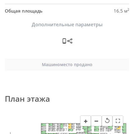
2
Общая площадь
16.5 м
Дополнительные параметры
Машиноместо продано
План этажа
−
+
↺
H48
H63
H73
H40
H45
H51
H55
H87
H58
H84
H82
H61
H57
H69
H65
H93
H76
H79
H92
5.0 м²
5.9 м²
9.2 м²
8.9 м²
6.9 м²
6.2 м²
9.4 м²
5.9 м²
6.2 м²
8.4 м²
13.5 м²
6.0 м²
7.7 м²
10.0 м²
5.6 м²
9.0 м²
8.8 м²
9.4 м²
6.0 м²
H46
H49
H85
H52
H41
H80
H77
H62
H70
H59
H88
H91
H94
6.7 м²
4.7 м²
9.8 м²
5.9 м²
7.9 м²
H64
H66
H74
6.7 м²
8.5 м²
5.5 м²
9.2 м²
5.8 м²
6.4 м²
6.5 м²
8.7 м²
H83
5.1 м²
4.8 м²
9.8 м²
H56
H42
H50
H53
H47
Пом. уб. 
H86
H81
H78
H71
5.6 м²
H60
инв.
7.8 м²
10.0 м²
5.8 м²
7.1 м²
8.0 м²
H89
H90
4.6 м²
5.6 м²
7.3 м²
H95
8.9 м²
8.4 м²
7.4 м²
7.0 м²
7.1 м²
H75
8.4 м²
H43
6.6 м²
7.5 м²
H72
H67
H68
H96
H54
4.5 м²
4.3 м²
4.1 м²
H44
MM133
MM134
MM135
MM136
MM137
MM141
MM142
MM143