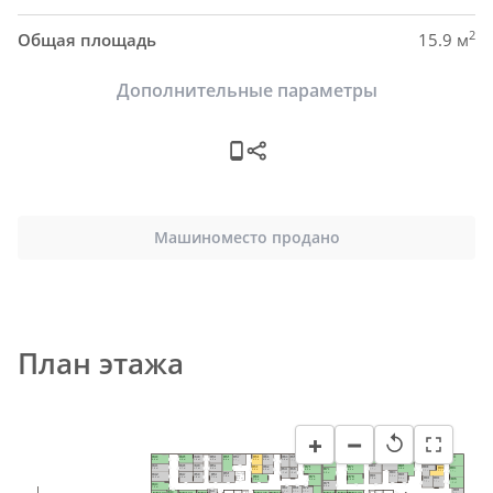
2
Общая площадь
15.9 м
Дополнительные параметры
Машиноместо продано
План этажа
−
+
↺
H48
H63
H73
H40
H45
H51
H55
H87
H58
H84
H82
H61
H57
H69
H65
H93
H76
H79
H92
5.0 м²
5.9 м²
9.2 м²
8.9 м²
6.9 м²
6.2 м²
9.4 м²
5.9 м²
6.2 м²
8.4 м²
13.5 м²
6.0 м²
7.7 м²
10.0 м²
5.6 м²
9.0 м²
8.8 м²
9.4 м²
6.0 м²
H46
H49
H85
H52
H41
H80
H77
H62
H70
H59
H88
H91
H94
6.7 м²
4.7 м²
9.8 м²
5.9 м²
7.9 м²
H64
H66
H74
6.7 м²
8.5 м²
5.5 м²
9.2 м²
5.8 м²
6.4 м²
6.5 м²
8.7 м²
H83
5.1 м²
4.8 м²
9.8 м²
H56
H42
H50
H53
H47
Пом. уб. 
H86
H81
H78
H71
5.6 м²
H60
инв.
7.8 м²
10.0 м²
5.8 м²
7.1 м²
8.0 м²
H89
H90
4.6 м²
5.6 м²
7.3 м²
H95
8.9 м²
8.4 м²
7.4 м²
7.0 м²
7.1 м²
H75
8.4 м²
H43
6.6 м²
7.5 м²
H72
H67
H68
H96
H54
4.5 м²
4.3 м²
4.1 м²
H44
MM133
MM134
MM135
MM136
MM137
MM141
MM142
MM143