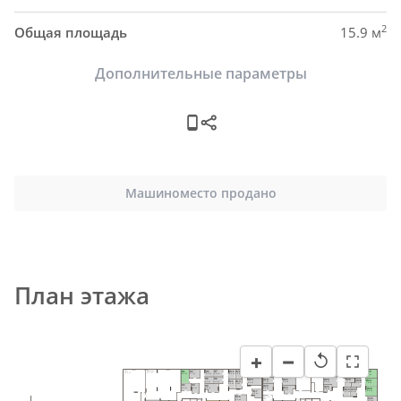
2
Общая площадь
15.9 м
Дополнительные параметры
Машиноместо продано
План этажа
−
+
↺
Н24
Н1
Н3
Н5
Н7
Н10
Н12
Н18
Н21
Н14
Н27
ИТП
Насосная
Н32
Н33
Электрощитовая
58.9 м²
91.7 м²
Электрощитовая
8.4 м²
9.4 м²
7.7 м²
5.4 м²
5.2 м²
5.5 м²
5.3 м²
6.4 м²
8.7 м²
10.0 м²
6.3 м²
5.2 м²
8.0 м²
27.5 м²
21.0 м²
Н6
Н8
Н25
Н19
Н22
Н15
Н28
Н34
Н31
Н13
Н11
5.3 м²
5.0 м²
9.8 м²
5.7 м²
8.5 м²
9.2 м²
5.7 м²
7.9 м²
5.6 м²
5.2м²
5.4 м²
Н2
Н4
Н20
Н9
Н26
Н23
Н35
6.3 м²
6.4 м²
6.0 м²
9.8 м²
Н29
Н30
4.8 м²
7.4 м²
Н17
9.4 м²
5.1 м²
5.4 м²
6.5 м²
Н16
Пом. уб. 
Н36
инв.
6.3 м²
9.5 м²
6.1 м²