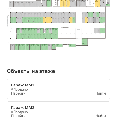
Тамбур-шлюз
MM9
MM10
MM11
MM12
MM17
MM18
Н38
MM20
MM13
MM14
MM15
MM16
MM8
Лифтовый холл
28.4 м²
30.6 м²
21.4 м²
20.2 м²
Лифтовый холл
20.2 м²
22.5 м²
MM19
5.6 м²
27.4 м²
20.0 м²
19.4 м²
17.9 м²
MM1
MM2
MM3
MM4
MM5
MM6
MM7
17.7 м²
35.8 м²
Тамбур-шлюз
31.8 м²
Тамбуршлюз
Тамбуршлюз
22.3 м²
22.3 м²
22.3 м²
22.3 м²
22.3 м²
22.3 м²
22.3 м²
Н37
5.4 м²
Н39
8.8 м²
MM50
MM49
MM48
MM47
MM46
MM45
MM44
MM43
MM42
MM41
MM40
MM39
MM38
MM37
MM36
MM35
MM34
MM33
MM32
MM31
MM30
MM29
MM28
MM27
MM26
MM25
MM24
MM23
MM22
MM21
15.9 м²
15.9 м²
15.9 м²
15.9 м²
15.9 м²
15.9 м²
15.9 м²
15.9 м²
15.9 м²
15.9 м²
15.9 м²
15.9 м²
15.9 м²
17.0 м²
17.0 м²
15.9 м²
15.9 м²
15.9 м²
15.9 м²
15.9 м²
15.9 м²
15.5 м²
15.5 м²
15.9 м²
15.9 м²
15.9 м²
15.9 м²
15.9 м²
15.9 м²
15.5 м²
II этап строительства
MM51
MM52
MM53
MM54
MM55
MM56
MM57
MM58
MM59
MM60
MM61
MM62
MM63
MM64
MM65
MM66
MM67
MM68
MM69
MM70
MM71
MM72
MM73
MM74
MM75
MM76
MM77
MM78
MM79
15.9 м²
15.9 м²
15.9 м²
15.9 м²
15.9 м²
15.9 м²
15.9 м²
15.9 м²
15.9 м²
15.9 м²
15.9 м²
15.9 м²
15.9 м²
17.0 м²
17.0 м²
15.9 м²
15.9 м²
15.9 м²
15.9 м²
15.9 м²
15.9 м²
15.5 м²
15.5 м²
15.9 м²
15.9 м²
15.9 м²
15.9 м²
15.9 м²
15.9 м²
Вы здесь
Тамбуршлюз
MM95
MM94
MM93
MM92
MM91
MM90
MM89
MM88
MM87
MM86
MM85
MM84
MM83
MM82
MM81
MM80
15.5 м²
15.9 м²
15.9 м²
15.9 м²
15.9 м²
15.9 м²
15.9 м²
15.9 м²
18.6 м²
15.5 м²
17.1 м²
17.1 м²
15.5 м²
Тамбуршлюз
Тамбур-шлюз
15.0 м²
15.0 м²
29.5 м²
MM96
MM97
MM98
MM99
MM100
MM101
MM102
MM103
MM104
MM105
MM106
MM107
MM108
MM109
15.9 м²
15.9 м²
15.9 м²
15.9 м²
15.9 м²
15.9 м²
15.9 м²
15.9 м²
15.9 м²
15.9 м²
15.9 м²
17.1 м²
17.1 м²
15.5 м²
MM110
21.0 м²
MM111
21.0 м²
MM125
MM124
MM123
MM122
MM121
MM120
MM119
MM118
MM117
MM116
MM115
MM114
MM113
MM112
23.4 м²
21.6 м²
21.6 м²
21.6 м²
21.6 м²
21.6 м²
21.6 м²
21.6 м²
21.6 м²
21.6 м²
22.2 м²
19.8 м²
22.9 м²
22.9 м²
Тамбур-шлюз
Объекты на этаже
Гараж ММ1
Продано
Перейти
Найти
Гараж ММ2
Продано
Перейти
Найти