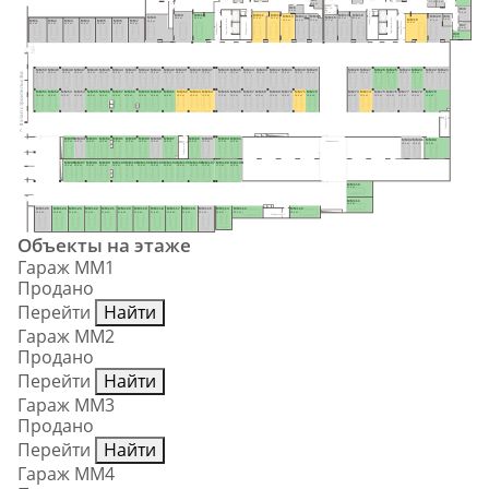
5.1 м²
5.4 м²
6.5 м²
Н16
Пом. уб. 
Н36
инв.
6.3 м²
Тамбур-шлюз
9.5 м²
6.1 м²
MM9
MM10
MM11
MM12
MM17
MM18
Н38
MM20
MM13
MM14
MM15
MM16
MM8
Лифтовый холл
28.4 м²
30.6 м²
21.4 м²
20.2 м²
20.2 м²
22.5 м²
MM19
Лифтовый холл
5.6 м²
27.4 м²
20.0 м²
19.4 м²
17.9 м²
MM1
MM2
MM3
MM4
MM5
MM6
MM7
17.7 м²
35.8 м²
Тамбур-шлюз
31.8 м²
Тамбуршлюз
Тамбуршлюз
22.3 м²
22.3 м²
22.3 м²
22.3 м²
22.3 м²
22.3 м²
22.3 м²
Н37
5.4 м²
Н39
8.8 м²
MM50
MM49
MM48
MM47
MM46
MM45
MM44
MM43
MM42
MM41
MM40
MM39
MM38
MM37
MM36
MM35
MM34
MM33
MM32
MM31
MM30
MM29
MM28
MM27
MM26
MM25
MM24
MM23
MM22
MM21
II этап строительства
15.9 м²
15.9 м²
15.9 м²
15.9 м²
15.9 м²
15.9 м²
15.9 м²
15.9 м²
15.9 м²
15.9 м²
15.9 м²
15.9 м²
15.9 м²
17.0 м²
17.0 м²
15.9 м²
15.9 м²
15.9 м²
15.9 м²
15.9 м²
15.9 м²
15.5 м²
15.5 м²
15.9 м²
15.9 м²
15.9 м²
15.9 м²
15.9 м²
15.9 м²
15.5 м²
MM51
MM52
MM53
MM54
MM55
MM56
MM57
MM58
MM59
MM60
MM61
MM62
MM63
MM64
MM65
MM66
MM67
MM68
MM69
MM70
MM71
MM72
MM73
MM74
MM75
MM76
MM77
MM78
MM79
15.9 м²
15.9 м²
15.9 м²
15.9 м²
15.9 м²
15.9 м²
15.9 м²
15.9 м²
15.9 м²
15.9 м²
15.9 м²
15.9 м²
15.9 м²
17.0 м²
17.0 м²
15.9 м²
15.9 м²
15.9 м²
15.9 м²
15.9 м²
15.9 м²
15.5 м²
15.5 м²
15.9 м²
15.9 м²
15.9 м²
15.9 м²
15.9 м²
15.9 м²
Тамбуршлюз
MM95
MM94
MM93
MM92
MM91
MM90
MM89
MM88
MM87
MM86
MM85
MM84
MM83
MM82
MM81
MM80
15.5 м²
15.9 м²
15.9 м²
15.9 м²
15.9 м²
15.9 м²
15.9 м²
15.9 м²
18.6 м²
15.5 м²
17.1 м²
17.1 м²
15.5 м²
Тамбуршлюз
Тамбур-шлюз
15.0 м²
15.0 м²
29.5 м²
MM96
MM97
MM98
MM99
MM100
MM101
MM102
MM103
MM104
MM105
MM106
MM107
MM108
MM109
15.9 м²
15.9 м²
15.9 м²
15.9 м²
15.9 м²
15.9 м²
15.9 м²
15.9 м²
15.9 м²
15.9 м²
15.9 м²
17.1 м²
17.1 м²
15.5 м²
MM110
21.0 м²
MM111
21.0 м²
MM125
MM124
MM123
MM122
MM121
MM120
MM119
MM118
MM117
MM116
MM115
MM114
MM113
MM112
23.4 м²
21.6 м²
21.6 м²
21.6 м²
21.6 м²
21.6 м²
21.6 м²
21.6 м²
21.6 м²
21.6 м²
22.2 м²
19.8 м²
22.9 м²
22.9 м²
Тамбур-шлюз
Объекты на этаже
Гараж ММ1
Продано
Перейти
Найти
Гараж ММ2
Продано
Перейти
Найти
Гараж ММ3
Продано
Перейти
Найти
Гараж ММ4