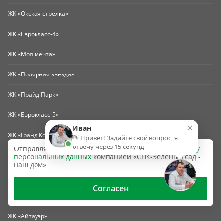
ЖК «Окская стрелка»
ЖК «Еврокласс-4»
ЖК «Моя мечта»
ЖК «Полярная звезда»
ЖК «Прайд Парк»
ЖК «Еврокласс-5»
×
Иван
ЖК «Гранд Комфорт-3» (г. Жуковский)
👋 Привет! Задайте свой вопрос, я
отвечу через 15 секунд
Отправляя эту форму, вы даёте согласие на
обработку
ЖК «Гранд Комфорт-2» (г. Жуковский)
персональных данных
компанией «СПК-Зеленый сад -
наш дом»
ЖК «Гранд Комфорт» (г. Жуковский)
Согласен
ЖК «Счастье-2»
ЖК «Айтауэр»