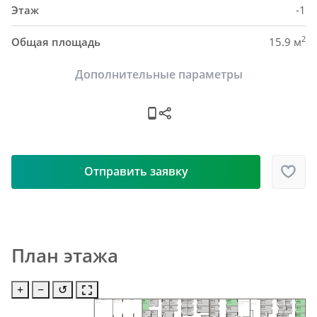
Этаж
-1
2
Общая площадь
15.9 м
Дополнительные параметры
Отправить заявку
План этажа
+
−
↺
Н24
Н1
Н3
Н5
Н7
Н10
Н12
Н18
Н21
Н14
Н27
ИТП
Насосная
Н32
Н33
Электрощитовая
58.9 м²
91.7 м²
Электрощитовая
8.4 м²
9.4 м²
7.7 м²
5.4 м²
5.2 м²
5.5 м²
5.3 м²
6.4 м²
8.7 м²
10.0 м²
6.3 м²
5.2 м²
8.0 м²
27.5 м²
21.0 м²
Н6
Н8
Н25
Н19
Н22
Н15
Н28
Н34
Н31
Н13
Н11
5.3 м²
5.0 м²
9.8 м²
5.7 м²
8.5 м²
9.2 м²
5.7 м²
7.9 м²
5.6 м²
5.2м²
5.4 м²
Н2
Н4
Н20
Н9
Н26
Н23
Н35
6.3 м²
6.4 м²
6.0 м²
9.8 м²
Н29
Н30
4.8 м²
7.4 м²
Н17
9.4 м²