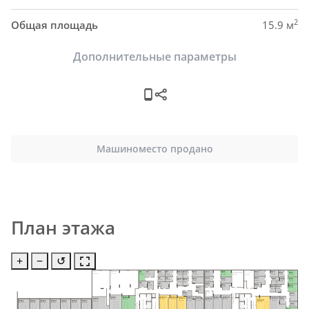
2
Общая площадь
15.9 м
Дополнительные параметры
Машиноместо продано
План этажа
+
−
↺
Н24
Н1
Н3
Н5
Н7
Н10
Н12
Н18
Н21
Н14
Н27
ИТП
Насосная
Н32
Н33
Электрощитовая
58.9 м²
91.7 м²
Электрощитовая
8.4 м²
9.4 м²
7.7 м²
5.4 м²
5.2 м²
5.5 м²
5.3 м²
6.4 м²
8.7 м²
10.0 м²
6.3 м²
5.2 м²
8.0 м²
27.5 м²
21.0 м²
Н6
Н8
Н25
Н19
Н22
Н15
Н28
Н34
Н31
Н13
Н11
5.3 м²
5.0 м²
9.8 м²
5.7 м²
8.5 м²
9.2 м²
5.7 м²
7.9 м²
5.6 м²
5.2м²
5.4 м²
Н2
Н4
Н20
Н9
Н26
Н23
Н35
6.3 м²
6.4 м²
6.0 м²
9.8 м²
Н29
Н30
4.8 м²
7.4 м²
Н17
9.4 м²
5.1 м²
5.4 м²
6.5 м²
Н16
Пом. уб. 
Н36
инв.
6.3 м²
Тамбур-шлюз
9.5 м²
6.1 м²
MM9
MM10
MM11
MM12
MM17
MM18
Н38
MM20
MM13
MM14
MM15
MM16
MM8
Лифтовый холл
28.4 м²
30.6 м²
21.4 м²
20.2 м²
20.2 м²
22.5 м²
MM19
Лифтовый холл
5.6 м²
27.4 м²
20.0 м²
19.4 м²
17.9 м²
MM1
MM2
MM3
MM4
MM5
MM6
MM7
17.7 м²
35.8 м²
Тамбур-шлюз
31.8 м²
Тамбуршлюз
Тамбуршлюз
22.3 м²
22.3 м²
22.3 м²
22.3 м²
22.3 м²
22.3 м²
22.3 м²
Н37
5.4 м²
Н39