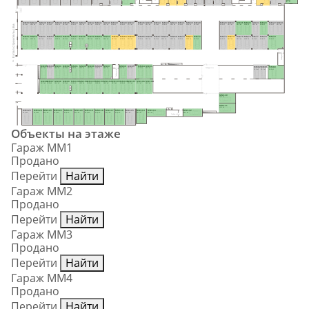
8.8 м²
MM50
MM49
MM48
MM47
MM46
MM45
MM44
MM43
MM42
MM41
MM40
MM39
MM38
MM37
MM36
MM35
MM34
MM33
MM32
MM31
MM30
MM29
MM28
MM27
MM26
MM25
MM24
MM23
MM22
MM21
II этап строительства
15.9 м²
15.9 м²
15.9 м²
15.9 м²
15.9 м²
15.9 м²
15.9 м²
15.9 м²
15.9 м²
15.9 м²
15.9 м²
15.9 м²
15.9 м²
17.0 м²
17.0 м²
15.9 м²
15.9 м²
15.9 м²
15.9 м²
15.9 м²
15.9 м²
15.5 м²
15.5 м²
15.9 м²
15.9 м²
15.9 м²
15.9 м²
15.9 м²
15.9 м²
15.5 м²
MM51
MM52
MM53
MM54
MM55
MM56
MM57
MM58
MM59
MM60
MM61
MM62
MM63
MM64
MM65
MM66
MM67
MM68
MM69
MM70
MM71
MM72
MM73
MM74
MM75
MM76
MM77
MM78
MM79
15.9 м²
15.9 м²
15.9 м²
15.9 м²
15.9 м²
15.9 м²
15.9 м²
15.9 м²
15.9 м²
15.9 м²
15.9 м²
15.9 м²
15.9 м²
17.0 м²
17.0 м²
15.9 м²
15.9 м²
15.9 м²
15.9 м²
15.9 м²
15.9 м²
15.5 м²
15.5 м²
15.9 м²
15.9 м²
15.9 м²
15.9 м²
15.9 м²
15.9 м²
Тамбуршлюз
MM95
MM94
MM93
MM92
MM91
MM90
MM89
MM88
MM87
MM86
MM85
MM84
MM83
MM82
MM81
MM80
15.5 м²
15.9 м²
15.9 м²
15.9 м²
15.9 м²
15.9 м²
15.9 м²
15.9 м²
18.6 м²
15.5 м²
17.1 м²
17.1 м²
15.5 м²
Тамбуршлюз
Тамбур-шлюз
15.0 м²
15.0 м²
29.5 м²
MM96
MM97
MM98
MM99
MM100
MM101
MM102
MM103
MM104
MM105
MM106
MM107
MM108
MM109
15.9 м²
15.9 м²
15.9 м²
15.9 м²
15.9 м²
15.9 м²
15.9 м²
15.9 м²
15.9 м²
15.9 м²
15.9 м²
17.1 м²
17.1 м²
15.5 м²
MM110
21.0 м²
MM111
21.0 м²
MM125
MM124
MM123
MM122
MM121
MM120
MM119
MM118
MM117
MM116
MM115
MM114
MM113
MM112
23.4 м²
21.6 м²
21.6 м²
21.6 м²
21.6 м²
21.6 м²
21.6 м²
21.6 м²
21.6 м²
21.6 м²
22.2 м²
19.8 м²
22.9 м²
22.9 м²
Тамбур-шлюз
Объекты на этаже
Гараж ММ1
Продано
Перейти
Найти
Гараж ММ2
Продано
Перейти
Найти
Гараж ММ3
Продано
Перейти
Найти
Гараж ММ4
Продано
Перейти
Найти