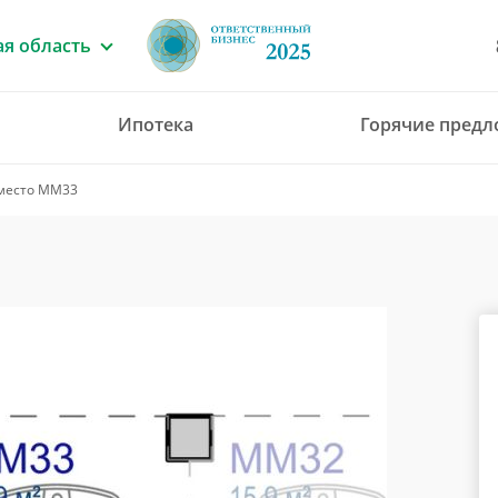
я область
Ипотека
Горячие пред
8 (4912) 777-777
есто ММ33
office@green-gar