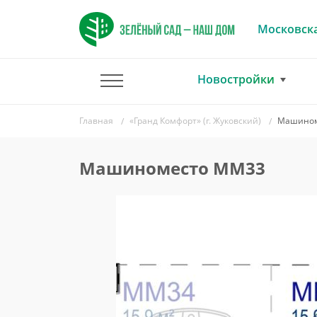
Московска
Новостройки
Главная
«Гранд Комфорт» (г. Жуковский)
Машином
Машиноместо ММ33