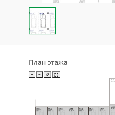
План этажа
+
−
↺
ИТП
58.9 м
MM
MM1
MM2
MM3
MM4
MM5
MM6
MM7
35.8 
22.3 м²
22.3 м²
22.3 м²
22.3 м²
22.3 м²
22.3 м²
22.3 м²