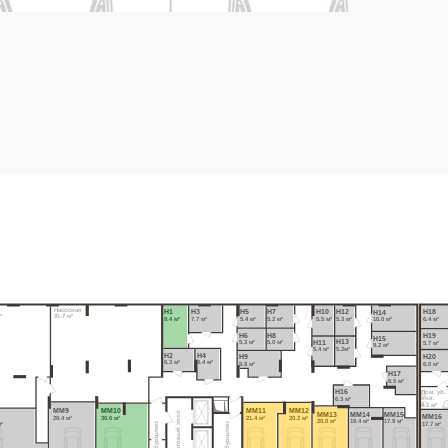
Насосная
Н1
Н3
Н5
Н7
Н10
Н12
Н18
Н14
²
91.7 м²
9.4 м²
7.7 м²
5.4 м²
5.2 м²
5.5 м²
5.3 м²
6.4 м²
10.0 м²
Н6
Н8
Н19
Н15
Н13
Н11
5.3 м²
5.0 м²
5.7 м²
9.2 м²
5.2м²
5.4 м²
Н2
Н4
Н20
Н9
6.3 м²
6.4 м²
6.0 м²
9.8 м²
Н17
6.5 м²
Н16
Пом. уб.
инв.
6.3 м²
6.1 м²
MM9
MM10
MM11
MM12
Лифтовый холл
MM13
MM14
MM15
MM16
8
28.4 м²
30.6 м²
21.4 м²
20.2 м²
20.0 м²
19.4 м²
17.9 м²
17.7 м²
Тамбуршлюз
Тамбуршлюз
м²