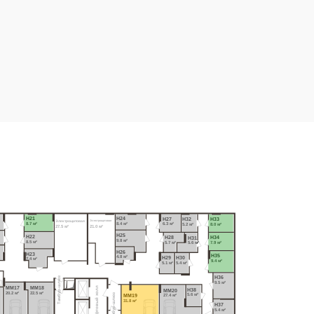
Н24
Н21
Н27
Н32
Н33
Электрощитовая
Электрощитовая
8.4 м²
8.7 м²
6.3 м²
5.2 м²
8.0 м²
27.5 м²
21.0 м²
Н25
Н22
Н28
Н34
Н31
9.8 м²
8.5 м²
5.7 м²
7.9 м²
5.6 м²
Н26
Н23
Н35
Н29
Н30
4.8 м²
7.4 м²
9.4 м²
5.1 м²
5.4 м²
 
Н36
Тамбур-шлюз
9.5 м²
MM17
MM18
Лифтовый холл
Н38
MM20
20.2 м²
22.5 м²
MM19
Тамбур-шлюз
5.6 м²
27.4 м²
31.8 м²
Н37
5.4 м²