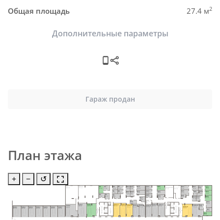
2
Общая площадь
27.4 м
Дополнительные параметры
Гараж продан
План этажа
+
−
↺
Н24
Н1
Н3
Н5
Н7
Н10
Н12
Н18
Н21
Н14
Н27
ИТП
Насосная
Н32
Н33
Электрощитовая
58.9 м²
91.7 м²
Электрощитовая
8.4 м²
9.4 м²
7.7 м²
5.4 м²
5.2 м²
5.5 м²
5.3 м²
6.4 м²
8.7 м²
10.0 м²
6.3 м²
5.2 м²
8.0 м²
27.5 м²
21.0 м²
Н6
Н8
Н25
Н19
Н22
Н15
Н28
Н34
Н31
Н13
Н11
5.3 м²
5.0 м²
9.8 м²
5.7 м²
8.5 м²
9.2 м²
5.7 м²
7.9 м²
5.6 м²
5.2м²
5.4 м²
Н2
Н4
Н20
Н9
Н26
Н23
Н35
6.3 м²
6.4 м²
6.0 м²
9.8 м²
Н29
Н30
4.8 м²
7.4 м²
Н17
9.4 м²
5.1 м²
5.4 м²
6.5 м²
Н16
Пом. уб. 
Н36
инв.
6.3 м²
Тамбур-шлюз
9.5 м²
6.1 м²
MM9
MM10
MM11
MM12
MM17
MM18
Н38
MM20
MM13
MM14
MM15
MM16
MM8
Лифтовый холл
28.4 м²
30.6 м²
21.4 м²
20.2 м²
20.2 м²
22.5 м²
MM19
Лифтовый холл
5.6 м²
27.4 м²
20.0 м²
19.4 м²
17.9 м²
MM1
MM2
MM3
MM4
MM5
MM6
MM7
17.7 м²
35.8 м²
Тамбур-шлюз
31.8 м²
Тамбуршлюз
Тамбуршлюз
22.3 м²
22.3 м²
22.3 м²
22.3 м²
22.3 м²
22.3 м²
22.3 м²
Н37
5.4 м²
Н39
8.8 м²