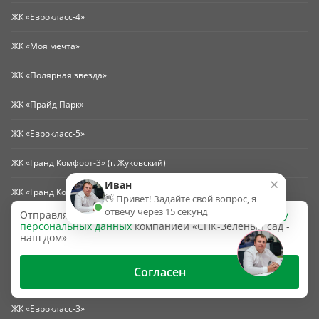
ЖК «Еврокласс-4»
ЖК «Моя мечта»
ЖК «Полярная звезда»
ЖК «Прайд Парк»
ЖК «Еврокласс-5»
ЖК «Гранд Комфорт-3» (г. Жуковский)
×
Иван
ЖК «Гранд Комфорт-2» (г. Жуковский)
👋 Привет! Задайте свой вопрос, я
отвечу через 15 секунд
Отправляя эту форму, вы даёте согласие на
обработку
ЖК «Гранд Комфорт» (г. Жуковский)
персональных данных
компанией «СПК-Зеленый сад -
наш дом»
ЖК «Счастье-2»
Согласен
ЖК «Айтауэр»
ЖК «Еврокласс-3»