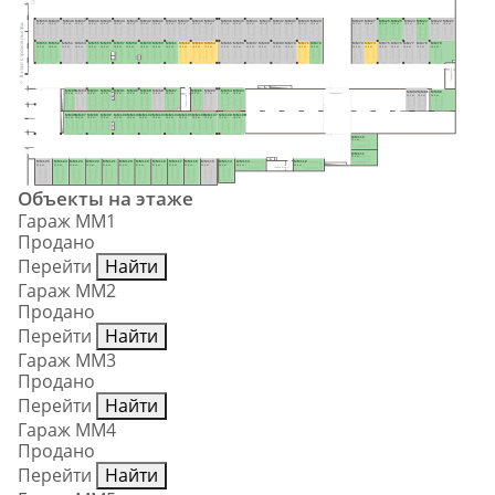
MM50
MM49
MM48
MM47
MM46
MM45
MM44
MM43
MM42
MM41
MM40
MM39
MM38
MM37
MM36
MM35
MM34
MM33
MM32
MM31
MM30
MM29
MM28
MM27
MM26
MM25
MM24
MM23
MM22
MM21
II этап строительства
15.9 м²
15.9 м²
15.9 м²
15.9 м²
15.9 м²
15.9 м²
15.9 м²
15.9 м²
15.9 м²
15.9 м²
15.9 м²
15.9 м²
15.9 м²
17.0 м²
17.0 м²
15.9 м²
15.9 м²
15.9 м²
15.9 м²
15.9 м²
15.9 м²
15.5 м²
15.5 м²
15.9 м²
15.9 м²
15.9 м²
15.9 м²
15.9 м²
15.9 м²
15.5 м²
MM51
MM52
MM53
MM54
MM55
MM56
MM57
MM58
MM59
MM60
MM61
MM62
MM63
MM64
MM65
MM66
MM67
MM68
MM69
MM70
MM71
MM72
MM73
MM74
MM75
MM76
MM77
MM78
MM79
15.9 м²
15.9 м²
15.9 м²
15.9 м²
15.9 м²
15.9 м²
15.9 м²
15.9 м²
15.9 м²
15.9 м²
15.9 м²
15.9 м²
15.9 м²
17.0 м²
17.0 м²
15.9 м²
15.9 м²
15.9 м²
15.9 м²
15.9 м²
15.9 м²
15.5 м²
15.5 м²
15.9 м²
15.9 м²
15.9 м²
15.9 м²
15.9 м²
15.9 м²
Тамбуршлюз
MM95
MM94
MM93
MM92
MM91
MM90
MM89
MM88
MM87
MM86
MM85
MM84
MM83
MM82
MM81
MM80
15.5 м²
15.9 м²
15.9 м²
15.9 м²
15.9 м²
15.9 м²
15.9 м²
15.9 м²
18.6 м²
15.5 м²
17.1 м²
17.1 м²
15.5 м²
Тамбуршлюз
Тамбур-шлюз
15.0 м²
15.0 м²
29.5 м²
MM96
MM97
MM98
MM99
MM100
MM101
MM102
MM103
MM104
MM105
MM106
MM107
MM108
MM109
15.9 м²
15.9 м²
15.9 м²
15.9 м²
15.9 м²
15.9 м²
15.9 м²
15.9 м²
15.9 м²
15.9 м²
15.9 м²
17.1 м²
17.1 м²
15.5 м²
MM110
21.0 м²
MM111
21.0 м²
MM125
MM124
MM123
MM122
MM121
MM120
MM119
MM118
MM117
MM116
MM115
MM114
MM113
MM112
23.4 м²
21.6 м²
21.6 м²
21.6 м²
21.6 м²
21.6 м²
21.6 м²
21.6 м²
21.6 м²
21.6 м²
22.2 м²
19.8 м²
22.9 м²
22.9 м²
Тамбур-шлюз
Объекты на этаже
Гараж ММ1
Продано
Перейти
Найти
Гараж ММ2
Продано
Перейти
Найти
Гараж ММ3
Продано
Перейти
Найти
Гараж ММ4
Продано
Перейти
Найти