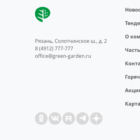
Ново
Тенд
O ко
Рязань, Солотчинское ш., д. 2
8 (4912) 777-777
Част
office@green-garden.ru
Конт
Горя
Акци
Карта