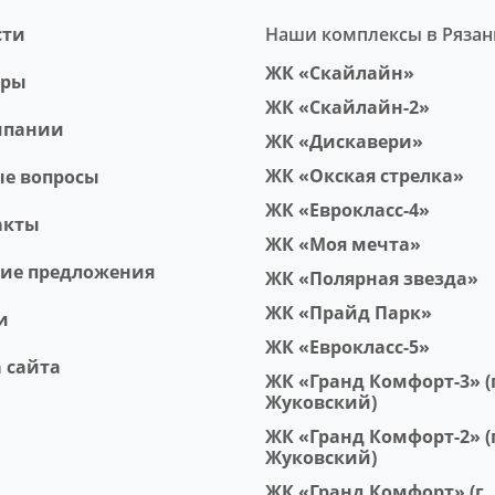
сти
Наши комплексы в Рязан
ЖК «Скайлайн»
еры
ЖК «Скайлайн-2»
мпании
ЖК «Дискавери»
ЖК «Окская стрелка»
ые вопросы
ЖК «Еврокласс-4»
акты
ЖК «Моя мечта»
чие предложения
ЖК «Полярная звезда»
ЖК «Прайд Парк»
и
ЖК «Еврокласс-5»
 сайта
ЖК «Гранд Комфорт-3» (г
Жуковский)
ЖК «Гранд Комфорт-2» (г
Жуковский)
ЖК «Гранд Комфорт» (г.