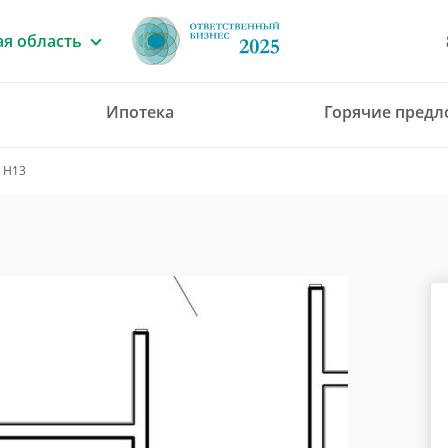
я область
Ипотека
Горячие пред
8 (4912) 777-777
 Н13
office@green-gar