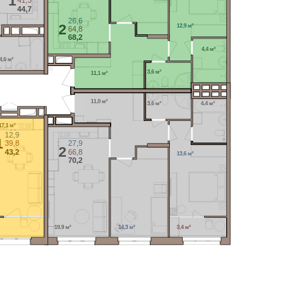
1
41,3
44,7
26,6
2
12,9 м²
64,8
68,2
4,4 м²
4,6 м²
3,6 м²
11,1 м²
11,0 м²
3,6 м²
4,4 м²
17,1 м²
12,9
1
39,8
27,9
2
43,2
66,8
13,6 м²
70,2
19,9 м²
14,3 м²
3,4 м²