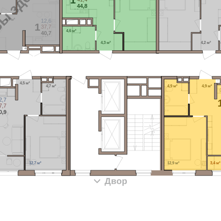
ы здесь
44,8
4,9 м²
12,6
1
37,7
4,6 м²
40,7
4,3 м²
4,2 м²
4,5 м²
4,9 м²
4,9 м²
4,7 м²
2,7
7,7
0,9
12,7 м²
12,9 м²
3,4 м²
Двор