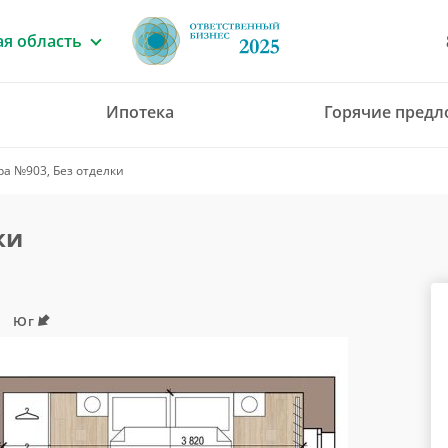
я область
Ипотека
Горячие пред
8 (4912) 777-777
ра №903, Без отделки
office@green-gar
ки
Юг