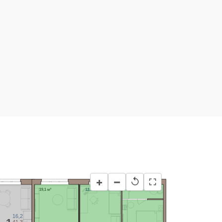
−
+
↺
19,1 м²
13,7 м²
3,4 м²
16,2