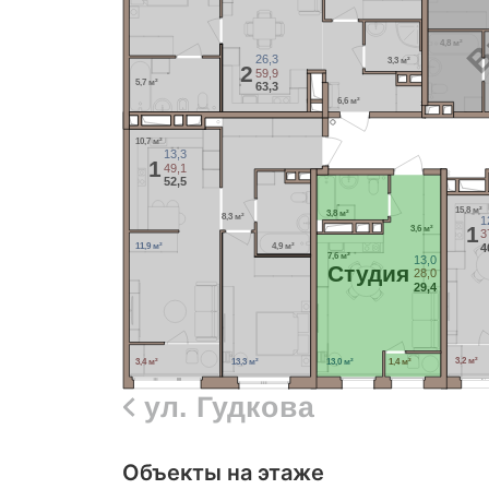
В
4,8 м²
26,3
3,3 м²
2
59,9
5,7 м²
63,3
6,6 м²
10,7 м²
13,3
1
49,1
52,5
15,8 м²
3,8 м²
8,3 м²
1
1
3,6 м²
3
4
11,9 м²
4,9 м²
7,6 м²
13,0
Cтудия
28,0
29,4
3,2 м²
3,4 м²
13,3 м²
13,0 м²
1,4 м²
ул. Гудкова
Объекты на этаже