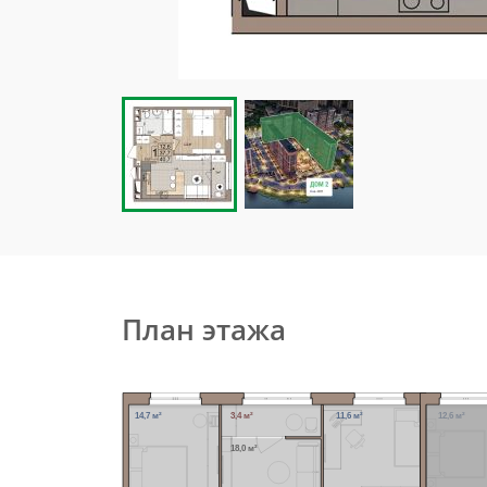
План этажа
14,7 м²
3,4 м²
11,6 м²
12,6 м²
18,0 м²