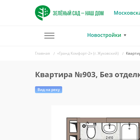
Московска
Новостройки
Главная
«Гранд Комфорт-2» (г. Жуковский)
Кварти
Квартира №903, Без отдел
Вид на реку