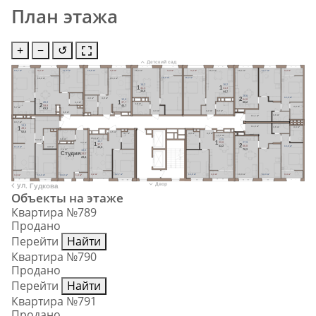
План этажа
+
−
↺
Детский сад
14,7 м²
3,4 м²
11,6 м²
12,6 м²
3,0 м²
16,3 м²
3,4 м²
3,4 м²
16,3 м²
19,1 м²
13,7 м²
3,4 м²
16,2 м²
16,2 м²
15,4 м²
18,0 м²
16,2
16,2
1
1
41,4
41,3
44,8
44,7
26,6
2
12,9 м²
4,8 м²
4,9 м²
12,6
64,8
1
37,7
26,3
68,2
3,3 м²
2
4,6 м²
40,7
59,9
4,4 м²
5,7 м²
63,3
4,3 м²
4,2 м²
4,6 м²
6,6 м²
3,6 м²
11,1 м²
10,7 м²
13,3
11,0 м²
1
3,6 м²
4,4 м²
49,1
52,5
4,5 м²
4,9 м²
4,9 м²
4,7 м²
17,1 м²
15,8 м²
12,9
3,8 м²
8,3 м²
12,7
1
39,8
27,9
1
3,6 м²
37,7
2
43,2
66,8
13,6 м²
11,9 м²
4,9 м²
40,9
70,2
7,6 м²
13,0
Cтудия
28,0
29,4
3,2 м²
12,7 м²
12,9 м²
3,4 м²
19,9 м²
14,3 м²
3,4 м²
3,4 м²
13,3 м²
13,0 м²
1,4 м²
Двор
ул. Гудкова
Объекты на этаже
Квартира №789
Продано
Перейти
Найти
Квартира №790
Продано
Перейти
Найти
Квартира №791
Продано