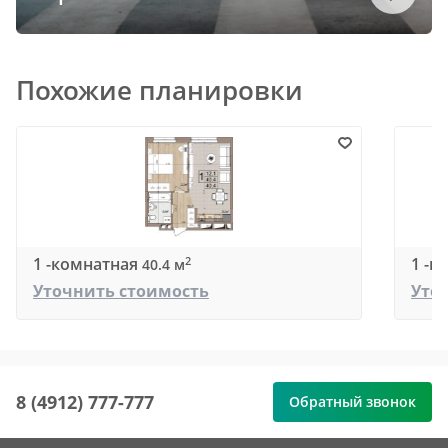
Похожие планировки
1 -комнатная
1 -к
2
40.4 м
Уточнить стоимость
Уто
8 (4912) 777-777
Обратный звонок