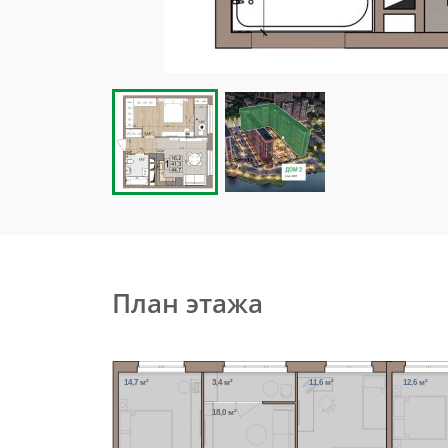
План этажа
14,7 м²
3,4 м²
11,6 м²
12,6 м²
18,0 м²