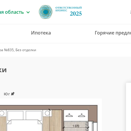
я область
Ипотека
Горячие пред
8 (4912) 777-777
ра №835, Без отделки
office@green-gar
ки
Юг