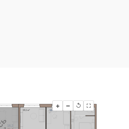
−
+
↺
19,1 м²
13,7 м²
3,4 м²
16,2