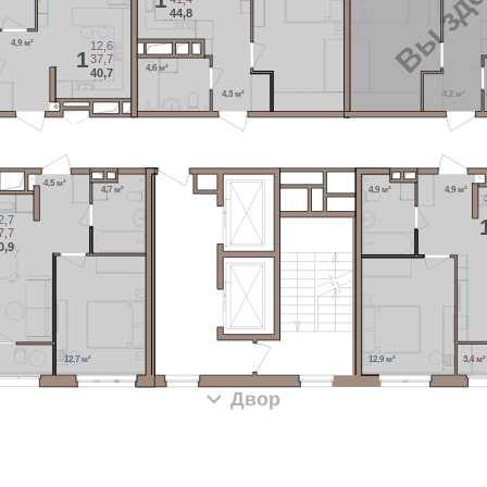
Вы зде
44,8
4,9 м²
12,6
1
37,7
4,6 м²
40,7
4,3 м²
4,2 м²
4,5 м²
4,9 м²
4,9 м²
4,7 м²
2,7
7,7
0,9
12,7 м²
12,9 м²
3,4 м²
Двор