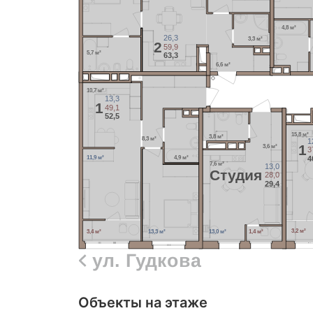
4,8 м²
26,3
3,3 м²
2
59,9
5,7 м²
63,3
6,6 м²
10,7 м²
13,3
1
49,1
52,5
15,8 м²
3,8 м²
8,3 м²
1
1
3,6 м²
3
4
11,9 м²
4,9 м²
7,6 м²
13,0
Cтудия
28,0
29,4
3,2 м²
3,4 м²
13,3 м²
13,0 м²
1,4 м²
ул. Гудкова
Объекты на этаже