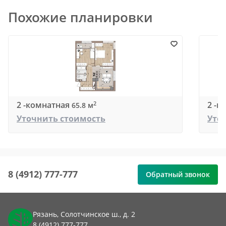
Похожие планировки
2 -комнатная
2 -к
2
65.8 м
Уточнить стоимость
Уто
8 (4912) 777-777
Обратный звонок
Рязань, Солотчинское ш., д. 2
8 (4912) 777-777