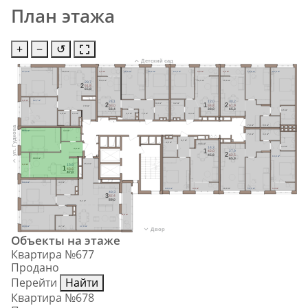
План этажа
+
−
↺
Детский сад
17,0 м²
18,9 м²
3,4 м²
12,0 м²
12,1 м²
12,0 м²
3,2 м²
3,4 м²
13,8 м²
16,4 м²
14,9 м²
14,3 м²
15,8 м²
29,7
2
61,8
65,8
4,0 м²
12,7 м²
24,1
12,0
30,2
4,4 м²
4,2 м²
2
1
2
53,0
34,8
61,9
7,9 м²
56,4
38,0
65,3
4,5 м²
3,0 м²
2,3 м²
2,2 м²
7,4 м²
4,3 м²
7,8 м²
3,6 м²
ул. Гудкова
15,6 м²
4,3 м²
7,8 м²
3,6 м²
4,7 м²
4,5 м²
18,5 м²
4,4 м²
14,3
4,9 м²
1
42,0
27,9
2
45,8
62,5
13,6 м²
18,8 м²
65,9
15,4 м²
3,4 м²
15,6
1
43,6
47,0
14,4 м²
4,9 м²
14,3 м²
3,8 м²
18,8 м²
14,3 м²
3,4 м²
48,3
3
82,4
89,0
9,1 м²
6,6 м²
16,0 м²
4,7 м²
17,9 м²
Двор
Объекты на этаже
Квартира №677
Продано
Перейти
Найти
Квартира №678