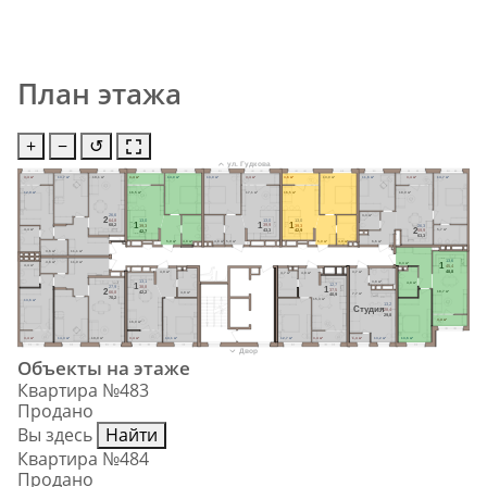
План этажа
+
−
↺
ул. Гудкова
3,4 м²
13,7 м²
19,1 м²
3,4 м²
13,0 м²
13,0 м²
3,4 м²
3,6 м²
13,0 м²
11,6 м²
3,4 м²
14,7 м²
12,9 м²
16,5 м²
17,1 м²
16,5 м²
18,0 м²
26,6
3,3 м²
2
64,8
13,0
13,0
13,0
1
1
1
68,2
39,9
26,3
39,3
39,3
2
43,3
4,4 м²
59,9
5,7 м²
42,9
42,7
63,3
5,0 м²
4,8 м²
4,8 м²
5,0 м²
5,0 м²
4,8 м²
6,6 м²
3,6 м²
11,1 м²
13,6
11,0 м²
3,6 м²
8,3 м²
1
4,4 м²
45,4
48,8
4,9 м²
3,7 м²
4,7 м²
4,8 м²
13,1
3,8 м²
4,8 м²
12,7
1
38,8
27,9
1
37,5
2
42,2
66,8
18,7 м²
4,8 м²
7,7 м²
40,9
70,2
15,3 м²
13,6 м²
13,2
Cтудия
28,4
29,8
3,4 м²
16,0 м²
3,4 м²
14,3 м²
19,9 м²
3,4 м²
13,1 м²
12,7 м²
3,4 м²
1,4 м²
13,2 м²
13,6 м²
Двор
Объекты на этаже
Квартира №483
Продано
Вы здесь
Найти
Квартира №484
Продано