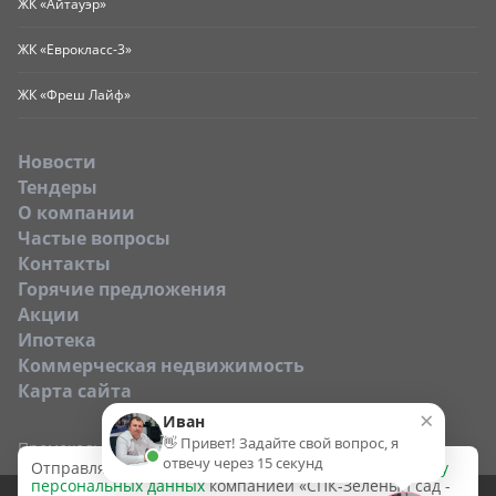
ЖК «Айтауэр»
ЖК «Еврокласс-3»
ЖК «Фреш Лайф»
Новости
Тендеры
O компании
Частые вопросы
Контакты
Горячие предложения
Акции
Ипотека
Коммерческая недвижимость
Карта сайта
×
Иван
👋 Привет! Задайте свой вопрос, я
Промокод:
отвечу через 15 секунд
Отправляя эту форму, вы даёте согласие на
обработку
персональных данных
компанией «СПК-Зеленый сад -