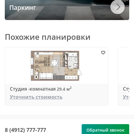
Паркинг
Похожие планировки
Студия -комнатная
Студ
2
29.4 м
Уточнить стоимость
Уто
8 (4912) 777-777
Обратный звонок