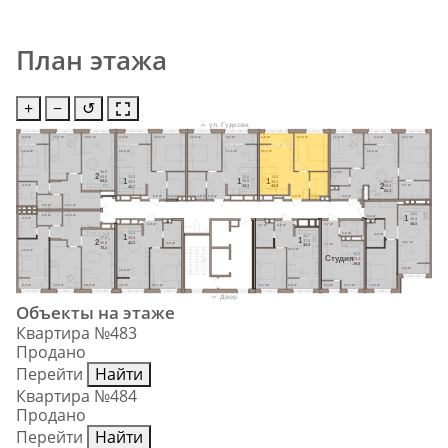
План этажа
+
−
↺
ул. Гудкова
3,4 м²
13,7 м²
19,1 м²
3,4 м²
13,0 м²
13,0 м²
3,4 м²
3,6 м²
13,0 м²
11,6 м²
3,4 м²
14,7 м²
12,9 м²
16,5 м²
17,1 м²
16,5 м²
18,0 м²
26,6
3,3 м²
2
64,8
13,0
13,0
13,0
1
1
1
68,2
39,9
26,3
39,3
39,3
2
43,3
4,4 м²
59,9
5,7 м²
42,9
42,7
63,3
5,0 м²
4,8 м²
4,8 м²
5,0 м²
5,0 м²
4,8 м²
6,6 м²
3,6 м²
11,1 м²
13,6
11,0 м²
3,6 м²
8,3 м²
1
4,4 м²
45,4
48,8
4,9 м²
3,7 м²
4,7 м²
4,8 м²
13,1
3,8 м²
4,8 м²
12,7
1
38,8
27,9
1
37,5
2
42,2
66,8
18,7 м²
4,8 м²
7,7 м²
40,9
70,2
15,3 м²
13,6 м²
13,2
Cтудия
28,4
29,8
3,4 м²
16,0 м²
3,4 м²
14,3 м²
19,9 м²
3,4 м²
13,1 м²
12,7 м²
3,4 м²
1,4 м²
13,2 м²
13,6 м²
Двор
Объекты на этаже
Квартира №483
Продано
Перейти
Найти
Квартира №484
Продано
Перейти
Найти